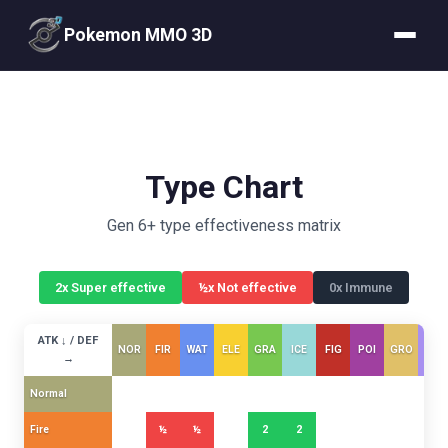
Pokemon MMO 3D
Type Chart
Gen 6+ type effectiveness matrix
2x Super effective
½x Not effective
0x Immune
ATK ↓ / DEF
NOR
FIR
WAT
ELE
GRA
ICE
FIG
POI
GRO
FLY
→
Normal
Fire
½
½
2
2