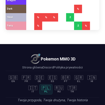
Dragon
Dark
½
Steel
½
½
½
2
Fairy
½
2
½
Pokemon MMO 3D
Strona główna
Discord
Polityka prywatności
🇬🇧
🇫🇷
🇩🇪
🇪🇸
🇧🇷
🇬🇷
🇮🇳
EN
FR
DE
ES
PT
EL
HI
🇮🇹
🇵🇱
🇷🇺
🇹🇷
IT
PL
RU
TR
Twoja przygoda, Twoja drużyna, Twoja historia