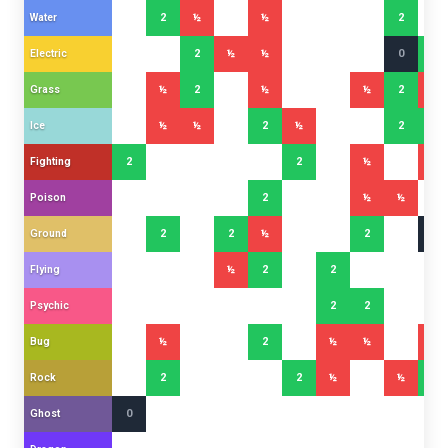
Water
2
½
½
2
Electric
2
½
½
0
2
Grass
½
2
½
½
2
½
Ice
½
½
2
½
2
2
Fighting
2
2
½
½
Poison
2
½
½
Ground
2
2
½
2
0
Flying
½
2
2
Psychic
2
2
Bug
½
2
½
½
½
Rock
2
2
½
½
2
Ghost
0