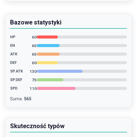
Bazowe statystyki
60
HP
65
EN
65
ATK
60
DEF
130
SP.ATK
75
SP.DEF
110
SPD
Suma
:
565
Skuteczność typów