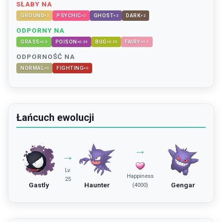
SŁABY NA
GROUND
PSYCHIC
GHOST
DARK
×
2
×
2
×
2
×
2
ODPORNY NA
GRASS
POISON
BUG
FAIRY
×
0.5
×
0.25
×
0.25
×
0.5
ODPORNOŚĆ NA
NORMAL
FIGHTING
×
0
×
0
Łańcuch ewolucji
→
→
Lv.
Happiness
25
Gastly
Haunter
Gengar
(4000)