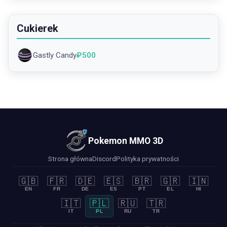
Cukierek
Gastly Candy
₽
500
Pokemon MMO 3D
Strona główna
Discord
Polityka prywatności
🇬🇧
🇫🇷
🇩🇪
🇪🇸
🇧🇷
🇬🇷
🇮🇳
EN
FR
DE
ES
PT
EL
HI
🇮🇹
🇵🇱
🇷🇺
🇹🇷
IT
PL
RU
TR