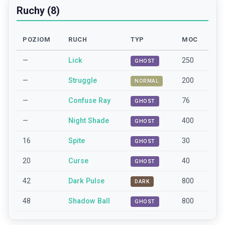
Ruchy (8)
POZIOM
RUCH
TYP
MOC
—
Lick
250
GHOST
—
Struggle
200
NORMAL
—
Confuse Ray
76
GHOST
—
Night Shade
400
GHOST
16
Spite
30
GHOST
20
Curse
40
GHOST
42
Dark Pulse
800
DARK
48
Shadow Ball
800
GHOST