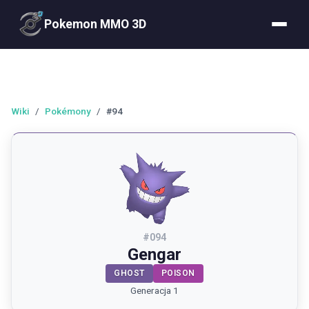
Pokemon MMO 3D
Wiki
/
Pokémony
/
#94
#
094
Gengar
GHOST
POISON
Generacja 1