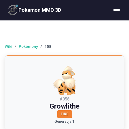
Pokemon MMO 3D
Wiki
/
Pokémony
/
#58
#
058
Growlithe
FIRE
Generacja 1