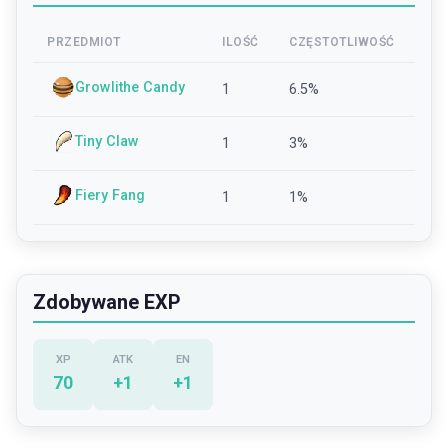
PRZEDMIOT
ILOŚĆ
CZĘSTOTLIWOŚĆ
Growlithe Candy
1
6.5
%
Tiny Claw
1
3
%
Fiery Fang
1
1
%
Zdobywane EXP
XP
ATK
EN
70
+
1
+
1