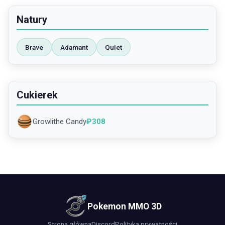
Natury
Brave
Adamant
Quiet
Cukierek
Growlithe Candy
₽
308
Pokemon MMO 3D
Strona główna
Discord
Polityka prywatności