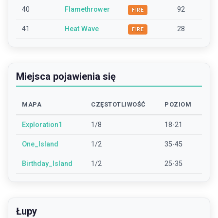
40
Flamethrower
92
FIRE
41
Heat Wave
28
FIRE
Miejsca pojawienia się
MAPA
CZĘSTOTLIWOŚĆ
POZIOM
Exploration1
1/8
18-21
One_Island
1/2
35-45
Birthday_Island
1/2
25-35
Łupy