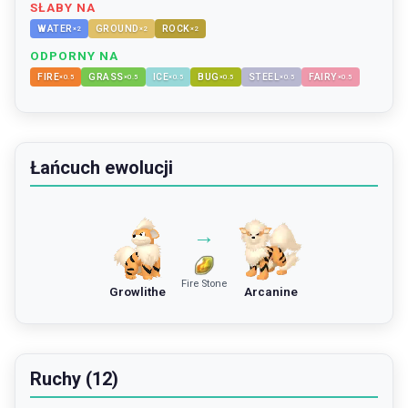
SŁABY NA
WATER
GROUND
ROCK
×
2
×
2
×
2
ODPORNY NA
FIRE
GRASS
ICE
BUG
STEEL
FAIRY
×
0.5
×
0.5
×
0.5
×
0.5
×
0.5
×
0.5
Łańcuch ewolucji
→
Fire Stone
Growlithe
Arcanine
Ruchy (12)