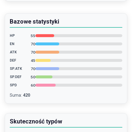
Bazowe statystyki
55
HP
70
EN
70
ATK
45
DEF
70
SP.ATK
50
SP.DEF
60
SPD
Suma
:
420
Skuteczność typów