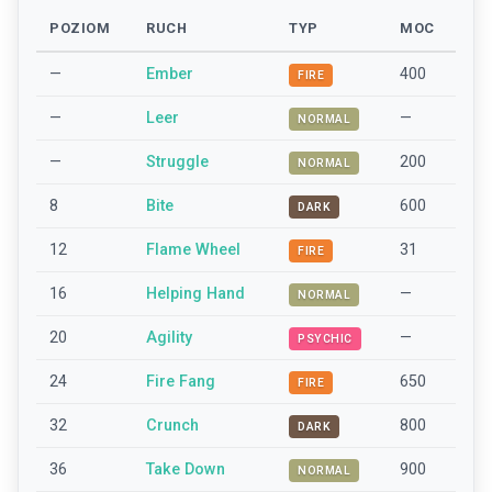
POZIOM
RUCH
TYP
MOC
—
Ember
400
FIRE
—
Leer
—
NORMAL
—
Struggle
200
NORMAL
8
Bite
600
DARK
12
Flame Wheel
31
FIRE
16
Helping Hand
—
NORMAL
20
Agility
—
PSYCHIC
24
Fire Fang
650
FIRE
32
Crunch
800
DARK
36
Take Down
900
NORMAL