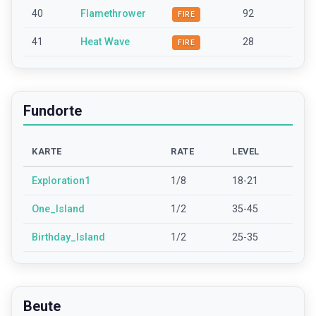
40
Flamethrower
92
FIRE
41
Heat Wave
28
FIRE
Fundorte
KARTE
RATE
LEVEL
Exploration1
1/8
18-21
One_Island
1/2
35-45
Birthday_Island
1/2
25-35
Beute