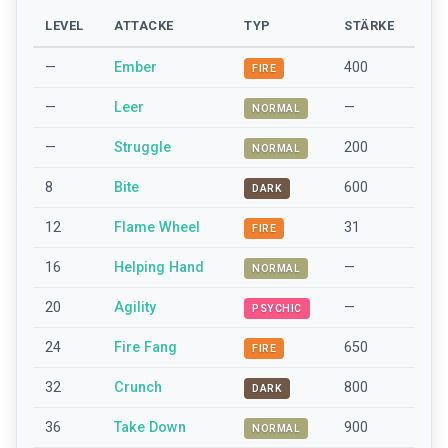
LEVEL
ATTACKE
TYP
STÄRKE
—
Ember
400
FIRE
—
Leer
—
NORMAL
—
Struggle
200
NORMAL
8
Bite
600
DARK
12
Flame Wheel
31
FIRE
16
Helping Hand
—
NORMAL
20
Agility
—
PSYCHIC
24
Fire Fang
650
FIRE
32
Crunch
800
DARK
36
Take Down
900
NORMAL