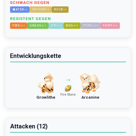
SCHWACH GEGEN
WATER
GROUND
ROCK
×
2
×
2
×
2
RESISTENT GEGEN
FIRE
GRASS
ICE
BUG
STEEL
FAIRY
×
0.5
×
0.5
×
0.5
×
0.5
×
0.5
×
0.5
Entwicklungskette
→
Fire Stone
Growlithe
Arcanine
Attacken (12)