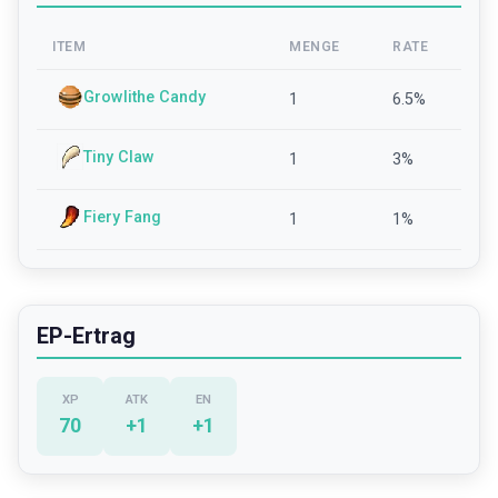
ITEM
MENGE
RATE
Growlithe Candy
1
6.5
%
Tiny Claw
1
3
%
Fiery Fang
1
1
%
EP-Ertrag
XP
ATK
EN
70
+
1
+
1