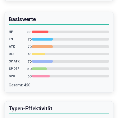
Basiswerte
55
HP
70
EN
70
ATK
45
DEF
70
SP.ATK
50
SP.DEF
60
SPD
Gesamt
:
420
Typen-Effektivität