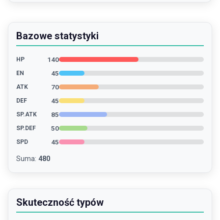
Bazowe statystyki
140
HP
45
EN
70
ATK
45
DEF
85
SP.ATK
50
SP.DEF
45
SPD
Suma
:
480
Skuteczność typów