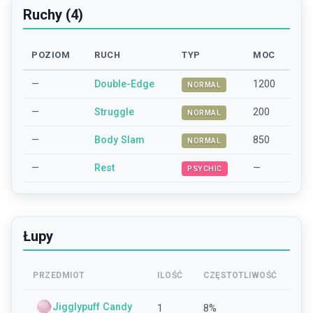
Ruchy (4)
POZIOM
RUCH
TYP
MOC
—
Double-Edge
1200
NORMAL
—
Struggle
200
NORMAL
—
Body Slam
850
NORMAL
—
Rest
—
PSYCHIC
Łupy
PRZEDMIOT
ILOŚĆ
CZĘSTOTLIWOŚĆ
Jigglypuff Candy
1
8
%