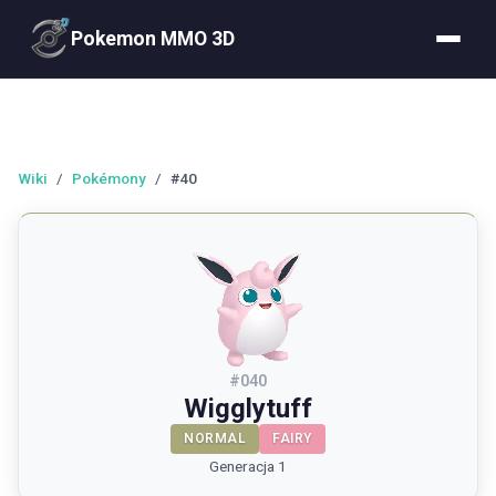
Pokemon MMO 3D
Wiki
/
Pokémony
/
#40
#
040
Wigglytuff
NORMAL
FAIRY
Generacja 1