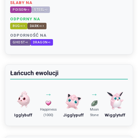
SŁABY NA
POISON
STEEL
×
2
×
2
ODPORNY NA
BUG
DARK
×
0.5
×
0.5
ODPORNOŚĆ NA
GHOST
DRAGON
×
0
×
0
Łańcuch ewolucji
→
→
Happiness
Moon
Igglybuff
Jigglypuff
Wigglytuff
(1000)
Stone