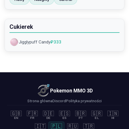
Cukierek
Jigglypuff Candy
₽
333
Pokemon MMO 3D
Strona główna
Discord
Polityka prywatności
🇬🇧
🇫🇷
🇩🇪
🇪🇸
🇧🇷
🇬🇷
🇮🇳
EN
FR
DE
ES
PT
EL
HI
🇮🇹
🇵🇱
🇷🇺
🇹🇷