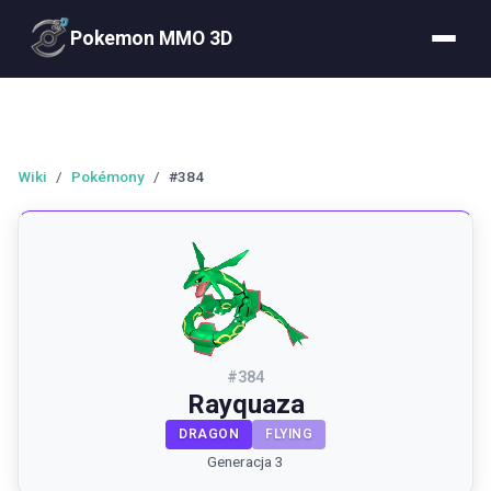
Pokemon MMO 3D
Wiki
/
Pokémony
/
#384
#
384
Rayquaza
DRAGON
FLYING
Generacja 3