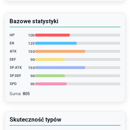
Bazowe statystyki
105
HP
125
EN
150
ATK
90
DEF
150
SP.ATK
90
SP.DEF
95
SPD
Suma
:
805
Skuteczność typów