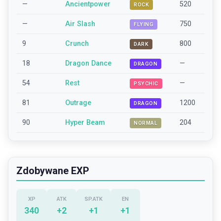
—
Ancientpower
520
ROCK
—
Air Slash
750
FLYING
9
Crunch
800
DARK
18
Dragon Dance
—
DRAGON
54
Rest
—
PSYCHIC
81
Outrage
1200
DRAGON
90
Hyper Beam
204
NORMAL
Zdobywane EXP
XP
ATK
SP.ATK
EN
340
+
2
+
1
+
1