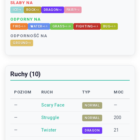
SŁABY NA
ICE
ROCK
DRAGON
FAIRY
×
4
×
2
×
2
×
2
ODPORNY NA
FIRE
WATER
GRASS
FIGHTING
BUG
×
0.5
×
0.5
×
0.25
×
0.5
×
0.5
ODPORNOŚĆ NA
GROUND
×
0
Ruchy (10)
POZIOM
RUCH
TYP
MOC
—
Scary Face
—
NORMAL
—
Struggle
200
NORMAL
—
Twister
21
DRAGON