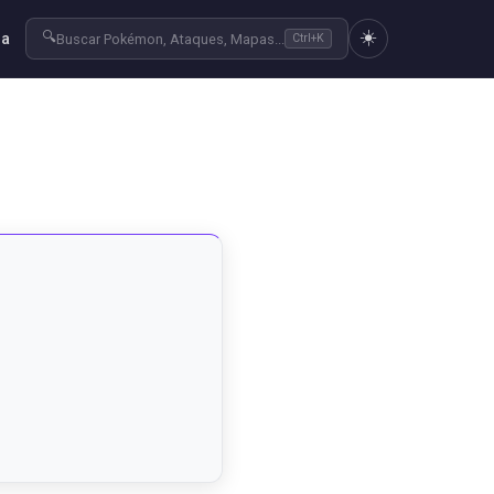
☀️
🔍
ra
Buscar Pokémon, Ataques, Mapas...
Ctrl+K