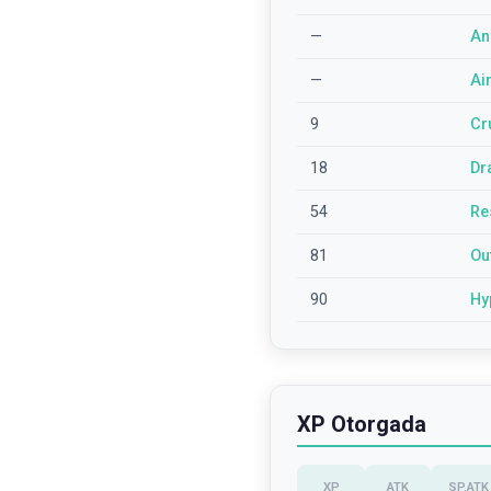
—
An
—
Ai
9
Cr
18
Dr
54
Re
81
Ou
90
Hy
XP Otorgada
XP
ATK
SP.ATK