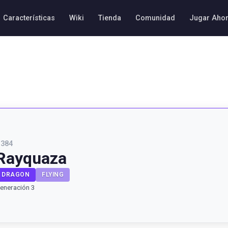
Características
Wiki
Tienda
Comunidad
Jugar Aho
#
384
Rayquaza
DRAGON
FLYING
eneración 3