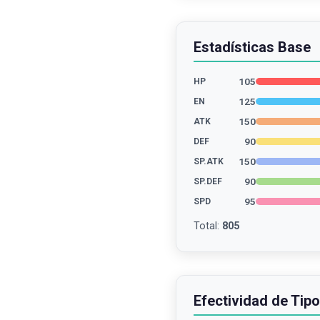
Estadísticas Base
105
HP
125
EN
150
ATK
90
DEF
150
SP.ATK
90
SP.DEF
95
SPD
Total
:
805
Efectividad de Tipo