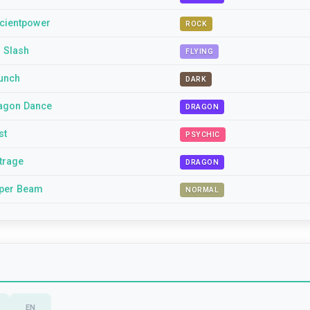
cientpower
ROCK
r Slash
FLYING
unch
DARK
agon Dance
DRAGON
st
PSYCHIC
trage
DRAGON
per Beam
NORMAL
EN