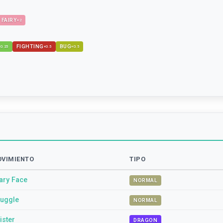
FAIRY
×
2
FIGHTING
BUG
×
0.25
×
0.5
×
0.5
VIMIENTO
TIPO
ary Face
NORMAL
ruggle
NORMAL
ister
DRAGON