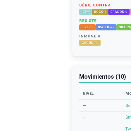
DÉBIL CONTRA
ICE
ROCK
DRAGON
×
4
×
2
×
2
RESISTE
FIRE
WATER
GRASS
×
0.5
×
0.5
INMUNE A
GROUND
×
0
Movimientos (10)
NIVEL
MO
—
Sc
—
St
—
Tw