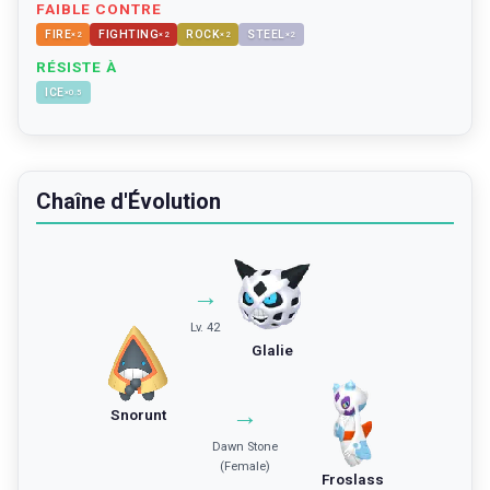
FAIBLE CONTRE
FIRE
FIGHTING
ROCK
STEEL
×
2
×
2
×
2
×
2
RÉSISTE À
ICE
×
0.5
Chaîne d'Évolution
→
Lv. 42
Glalie
→
Snorunt
Dawn Stone
(Female)
Froslass