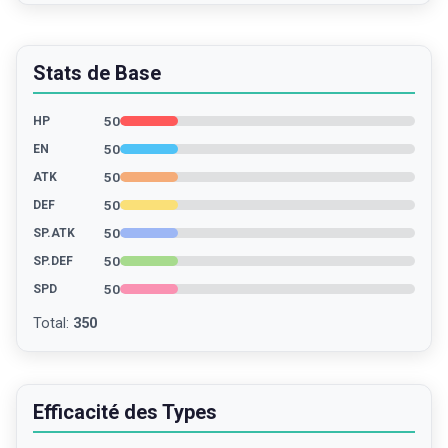
Stats de Base
50
HP
50
EN
50
ATK
50
DEF
50
SP.ATK
50
SP.DEF
50
SPD
Total
:
350
Efficacité des Types