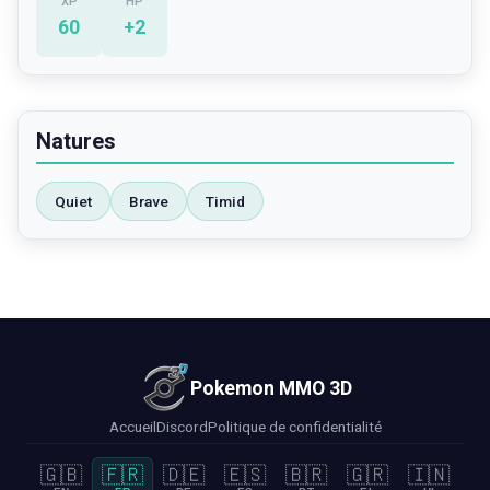
XP
HP
60
+
2
Natures
Quiet
Brave
Timid
Pokemon MMO 3D
Accueil
Discord
Politique de confidentialité
🇬🇧
🇫🇷
🇩🇪
🇪🇸
🇧🇷
🇬🇷
🇮🇳