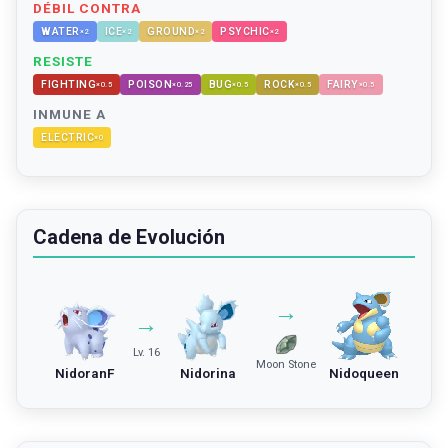
DÉBIL CONTRA
WATER
ICE
GROUND
PSYCHIC
×
2
×
2
×
2
×
2
RESISTE
FIGHTING
POISON
BUG
ROCK
FAIRY
×
0.5
×
0.25
×
0.5
×
0.5
×
0.5
INMUNE A
ELECTRIC
×
0
Cadena de Evolución
→
→
Lv. 16
Moon Stone
NidoranF
Nidorina
Nidoqueen