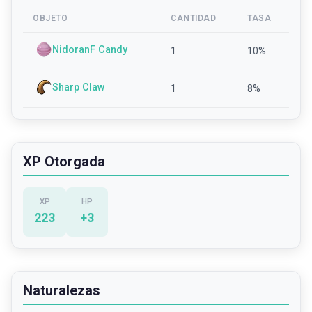
OBJETO
CANTIDAD
TASA
NidoranF Candy
1
10
%
Sharp Claw
1
8
%
XP Otorgada
XP
HP
223
+
3
Naturalezas