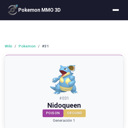
Pokemon MMO 3D
Wiki
/
Pokemon
/
#31
#
031
Nidoqueen
POISON
GROUND
Generación 1