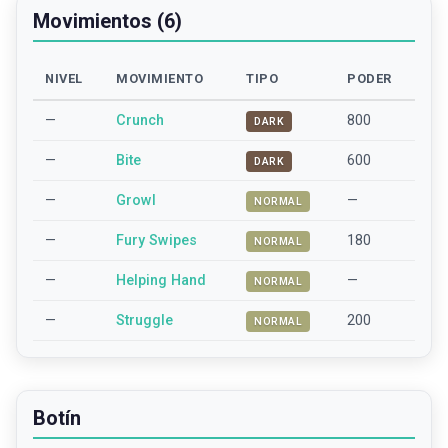
Movimientos (6)
NIVEL
MOVIMIENTO
TIPO
PODER
—
Crunch
800
DARK
—
Bite
600
DARK
—
Growl
—
NORMAL
—
Fury Swipes
180
NORMAL
—
Helping Hand
—
NORMAL
—
Struggle
200
NORMAL
Botín