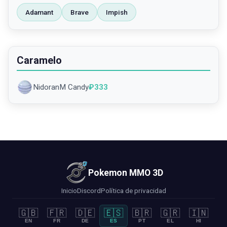
Adamant
Brave
Impish
Caramelo
NidoranM Candy
₽
333
Pokemon MMO 3D
Inicio
Discord
Política de privacidad
🇬🇧
🇫🇷
🇩🇪
🇪🇸
🇧🇷
🇬🇷
🇮🇳
EN
FR
DE
ES
PT
EL
HI