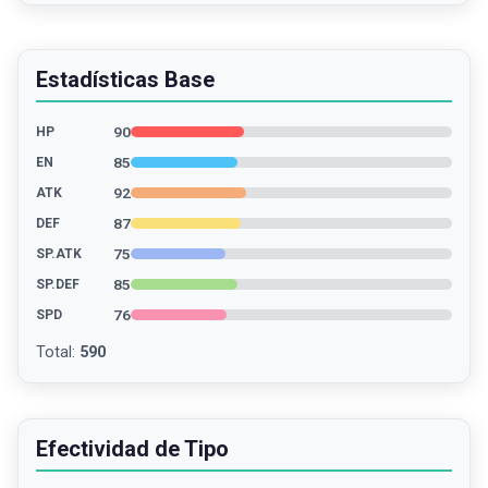
Estadísticas Base
90
HP
85
EN
92
ATK
87
DEF
75
SP.ATK
85
SP.DEF
76
SPD
Total
:
590
Efectividad de Tipo