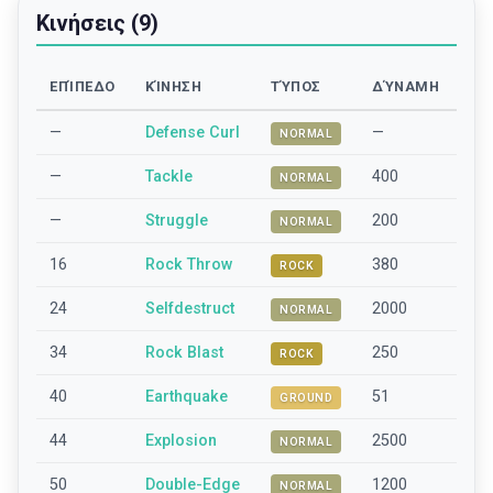
Κινήσεις (9)
ΕΠΊΠΕΔΟ
ΚΊΝΗΣΗ
ΤΎΠΟΣ
ΔΎΝΑΜΗ
—
Defense Curl
—
NORMAL
—
Tackle
400
NORMAL
—
Struggle
200
NORMAL
16
Rock Throw
380
ROCK
24
Selfdestruct
2000
NORMAL
34
Rock Blast
250
ROCK
40
Earthquake
51
GROUND
44
Explosion
2500
NORMAL
50
Double-Edge
1200
NORMAL