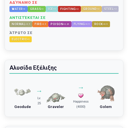
ΑΔΎΝΑΜΟ ΣΕ
WATER
GRASS
ICE
FIGHTING
GROUND
STEEL
×
4
×
4
×
2
×
2
×
2
×
2
ΑΝΤΙΣΤΈΚΕΤΑΙ ΣΕ
NORMAL
FIRE
POISON
FLYING
ROCK
×
0.5
×
0.5
×
0.25
×
0.5
×
0.5
ΆΤΡΩΤΟ ΣΕ
ELECTRIC
×
0
Αλυσίδα Εξέλιξης
→
→
Lv.
Happiness
25
Geodude
Graveler
Golem
(4000)