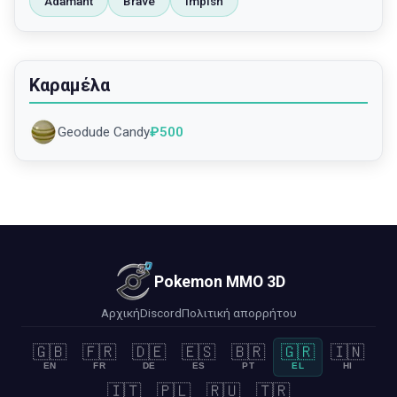
Adamant
Brave
Impish
Καραμέλα
Geodude Candy
₽
500
Pokemon MMO 3D
Αρχική
Discord
Πολιτική απορρήτου
🇬🇧
🇫🇷
🇩🇪
🇪🇸
🇧🇷
🇬🇷
🇮🇳
EN
FR
DE
ES
PT
EL
HI
🇮🇹
🇵🇱
🇷🇺
🇹🇷