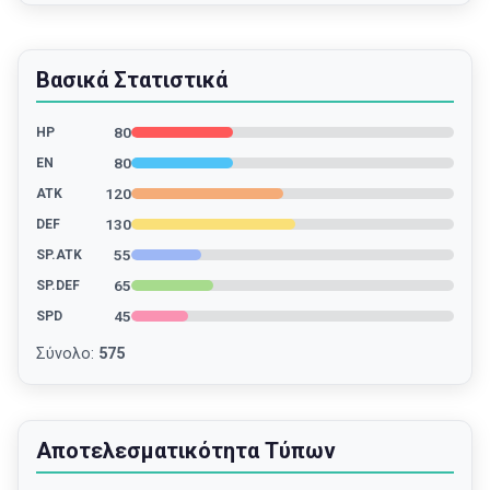
Βασικά Στατιστικά
80
HP
80
EN
120
ATK
130
DEF
55
SP.ATK
65
SP.DEF
45
SPD
Σύνολο
:
575
Αποτελεσματικότητα Τύπων