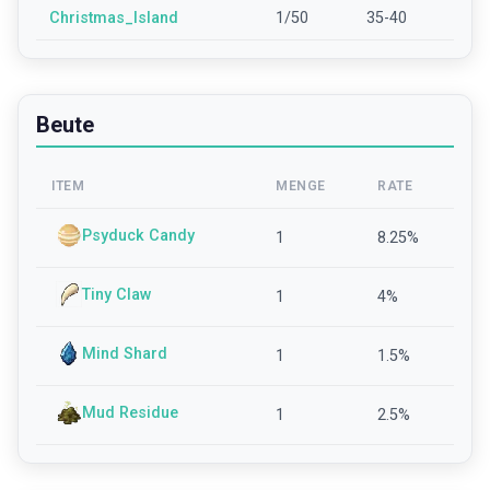
Christmas_Island
1/50
35-40
Beute
ITEM
MENGE
RATE
Psyduck Candy
1
8.25
%
Tiny Claw
1
4
%
Mind Shard
1
1.5
%
Mud Residue
1
2.5
%