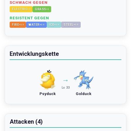
SCHWACH GEGEN
ELECTRIC
GRASS
×
2
×
2
RESISTENT GEGEN
FIRE
WATER
ICE
STEEL
×
0.5
×
0.5
×
0.5
×
0.5
Entwicklungskette
→
Lv. 33
Psyduck
Golduck
Attacken (4)