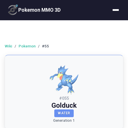
Pokemon MMO 3D
Wiki
/
Pokemon
/
#55
#
055
Golduck
WATER
Generation 1