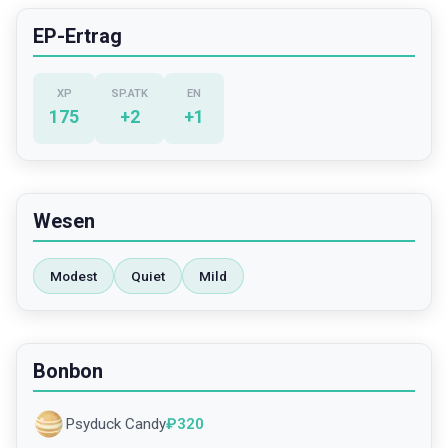
EP-Ertrag
XP
SP.ATK
EN
175
+
2
+
1
Wesen
Modest
Quiet
Mild
Bonbon
Psyduck Candy
₽
320