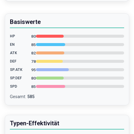
Basiswerte
80
HP
85
EN
82
ATK
78
DEF
95
SP.ATK
80
SP.DEF
85
SPD
Gesamt
:
585
Typen-Effektivität