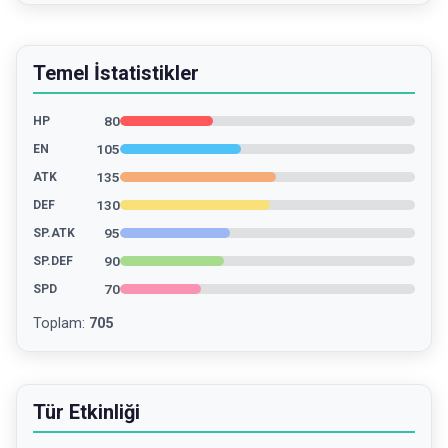
Temel İstatistikler
80
HP
105
EN
135
ATK
130
DEF
95
SP.ATK
90
SP.DEF
70
SPD
Toplam
:
705
Tür Etkinliği