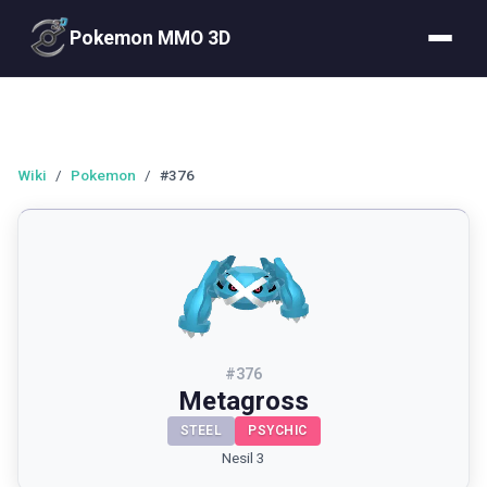
Pokemon MMO 3D
Wiki
/
Pokemon
/
#376
#
376
Metagross
STEEL
PSYCHIC
Nesil 3