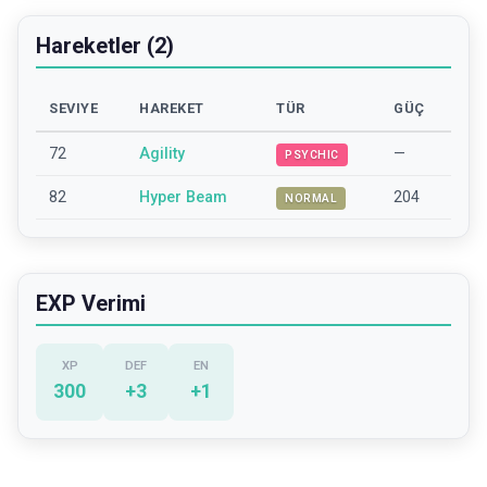
Hareketler (2)
SEVIYE
HAREKET
TÜR
GÜÇ
72
Agility
—
PSYCHIC
82
Hyper Beam
204
NORMAL
EXP Verimi
XP
DEF
EN
300
+
3
+
1