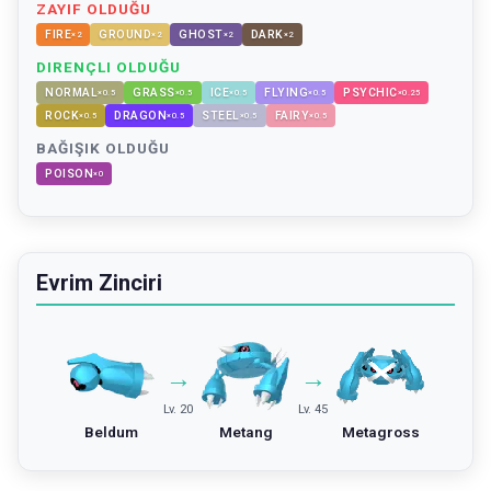
ZAYIF OLDUĞU
FIRE
GROUND
GHOST
DARK
×
2
×
2
×
2
×
2
DIRENÇLI OLDUĞU
NORMAL
GRASS
ICE
FLYING
PSYCHIC
×
0.5
×
0.5
×
0.5
×
0.5
×
0.25
ROCK
DRAGON
STEEL
FAIRY
×
0.5
×
0.5
×
0.5
×
0.5
BAĞIŞIK OLDUĞU
POISON
×
0
Evrim Zinciri
→
→
Lv. 20
Lv. 45
Beldum
Metang
Metagross