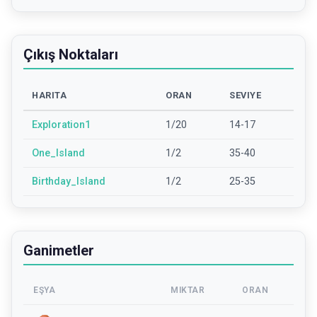
Çıkış Noktaları
HARITA
ORAN
SEVIYE
Exploration1
1/20
14-17
One_Island
1/2
35-40
Birthday_Island
1/2
25-35
Ganimetler
EŞYA
MIKTAR
ORAN