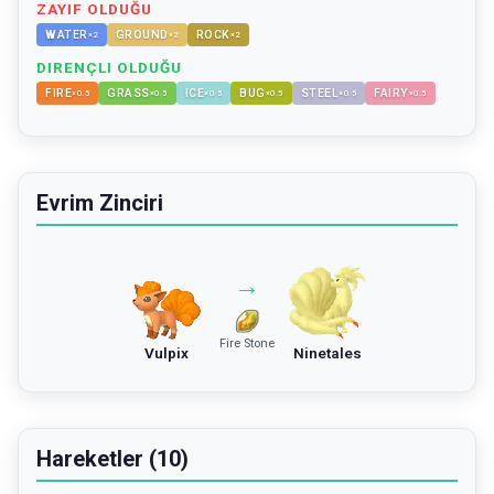
ZAYIF OLDUĞU
WATER
GROUND
ROCK
×
2
×
2
×
2
DIRENÇLI OLDUĞU
FIRE
GRASS
ICE
BUG
STEEL
FAIRY
×
0.5
×
0.5
×
0.5
×
0.5
×
0.5
×
0.5
Evrim Zinciri
→
Fire Stone
Vulpix
Ninetales
Hareketler (10)