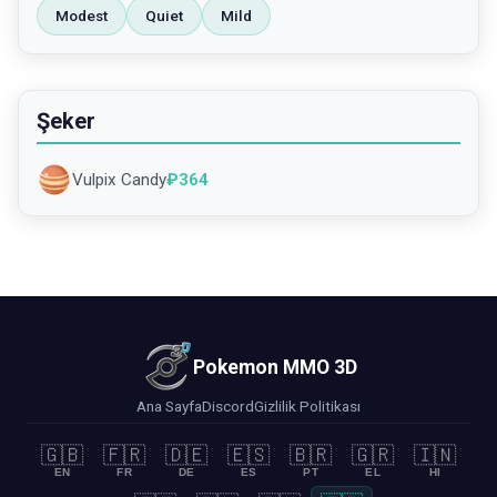
Modest
Quiet
Mild
Şeker
Vulpix Candy
₽
364
Pokemon MMO 3D
Ana Sayfa
Discord
Gizlilik Politikası
🇬🇧
🇫🇷
🇩🇪
🇪🇸
🇧🇷
🇬🇷
🇮🇳
EN
FR
DE
ES
PT
EL
HI