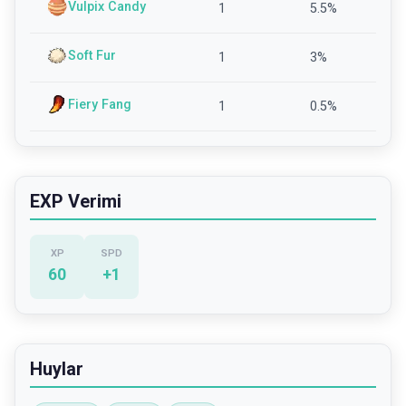
Vulpix Candy
1
5.5
%
Soft Fur
1
3
%
Fiery Fang
1
0.5
%
EXP Verimi
XP
SPD
60
+
1
Huylar