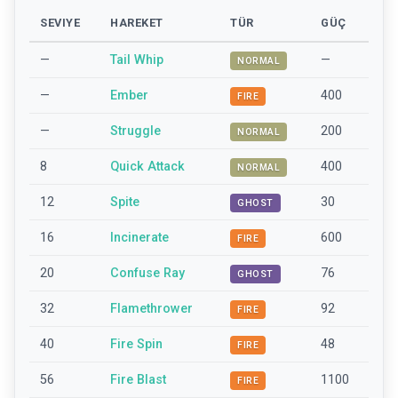
SEVIYE
HAREKET
TÜR
GÜÇ
—
Tail Whip
—
NORMAL
—
Ember
400
FIRE
—
Struggle
200
NORMAL
8
Quick Attack
400
NORMAL
12
Spite
30
GHOST
16
Incinerate
600
FIRE
20
Confuse Ray
76
GHOST
32
Flamethrower
92
FIRE
40
Fire Spin
48
FIRE
56
Fire Blast
1100
FIRE