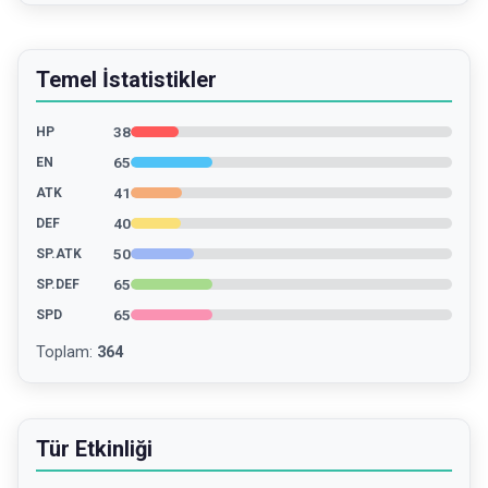
Temel İstatistikler
38
HP
65
EN
41
ATK
40
DEF
50
SP.ATK
65
SP.DEF
65
SPD
Toplam
:
364
Tür Etkinliği