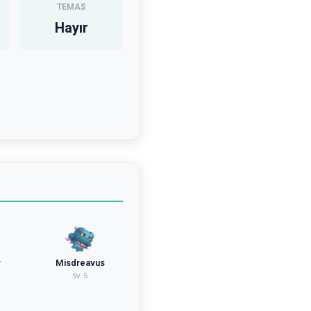
TEMAS
Hayır
r
Misdreavus
Sv.
5