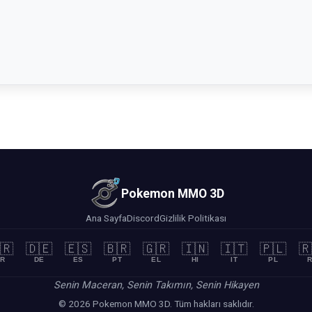
Pokemon MMO 3D
Ana Sayfa
Discord
Gizlilik Politikası
🇷
🇩🇪
🇪🇸
🇧🇷
🇬🇷
🇮🇳
🇮🇹
🇵🇱
🇷
R
DE
ES
PT
EL
HI
IT
PL
R
Senin Maceran, Senin Takımın, Senin Hikayen
© 2026 Pokemon MMO 3D. Tüm hakları saklıdır.