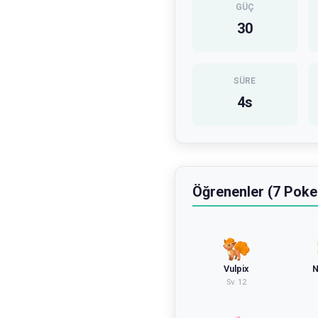
GÜÇ
30
SÜRE
4
s
Öğrenenler (7 Pok
Vulpix
N
Sv.
12