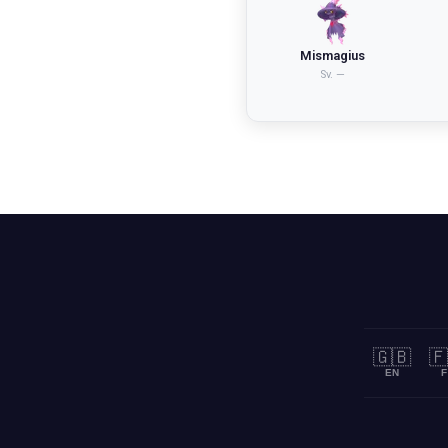
Mismagius
Sv.
—
🇬🇧
🇫
EN
F