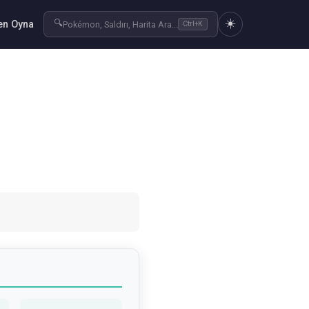
☀️
🔍
n Oyna
Pokémon, Saldırı, Harita Ara...
Ctrl+K