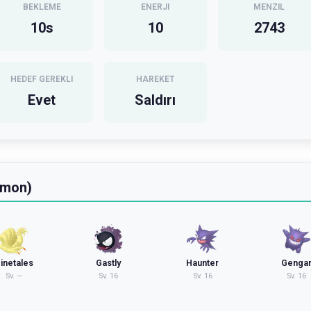
BEKLEME
ENERJI
MENZIL
10
s
10
2743
HEDEF GEREKLI
HAREKET
Evet
Saldırı
emon)
inetales
Gastly
Haunter
Genga
Sv.
—
Sv.
16
Sv.
16
Sv.
16