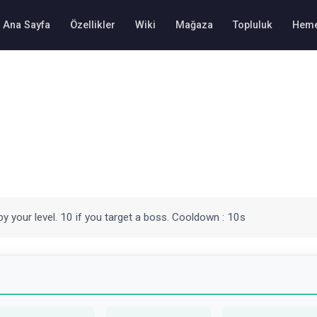
Ana Sayfa
Özellikler
Wiki
Mağaza
Topluluk
Heme
by your level. 10 if you target a boss. Cooldown : 10s