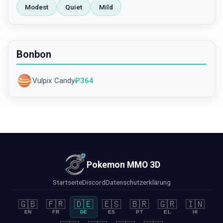
Modest
Quiet
Mild
Bonbon
Vulpix Candy
₽
364
Pokemon MMO 3D
Startseite
Discord
Datenschutzerklärung
🇬🇧
🇫🇷
🇩🇪
🇪🇸
🇧🇷
🇬🇷
🇮🇳
EN
FR
DE
ES
PT
EL
HI