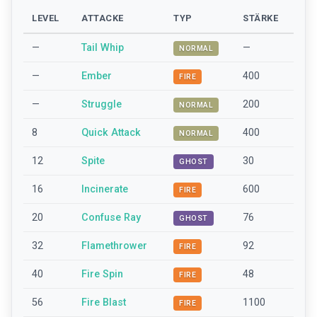
LEVEL
ATTACKE
TYP
STÄRKE
—
Tail Whip
—
NORMAL
—
Ember
400
FIRE
—
Struggle
200
NORMAL
8
Quick Attack
400
NORMAL
12
Spite
30
GHOST
16
Incinerate
600
FIRE
20
Confuse Ray
76
GHOST
32
Flamethrower
92
FIRE
40
Fire Spin
48
FIRE
56
Fire Blast
1100
FIRE