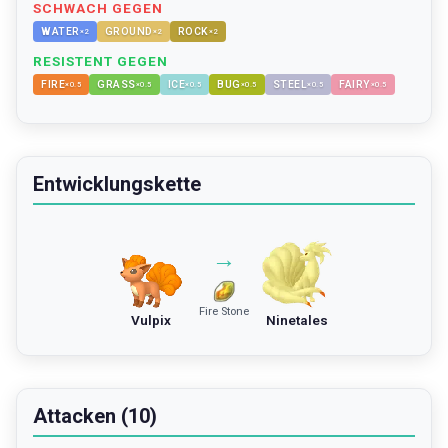
SCHWACH GEGEN
WATER
GROUND
ROCK
×
2
×
2
×
2
RESISTENT GEGEN
FIRE
GRASS
ICE
BUG
STEEL
FAIRY
×
0.5
×
0.5
×
0.5
×
0.5
×
0.5
×
0.5
Entwicklungskette
→
Fire Stone
Vulpix
Ninetales
Attacken (10)