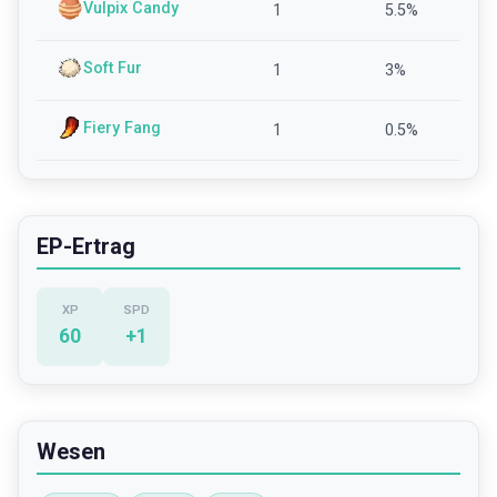
Vulpix Candy
1
5.5
%
Soft Fur
1
3
%
Fiery Fang
1
0.5
%
EP-Ertrag
XP
SPD
60
+
1
Wesen