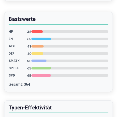
Basiswerte
38
HP
65
EN
41
ATK
40
DEF
50
SP.ATK
65
SP.DEF
65
SPD
Gesamt
:
364
Typen-Effektivität