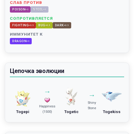
СЛАБ ПРОТИВ
POISON
STEEL
×
2
×
2
СОПРОТИВЛЯЕТСЯ
FIGHTING
BUG
DARK
×
0.5
×
0.5
×
0.5
ИММУНИТЕТ К
DRAGON
×
0
Цепочка эволюции
→
→
Shiny
Happiness
Stone
Togepi
Togetic
Togekiss
(1500)