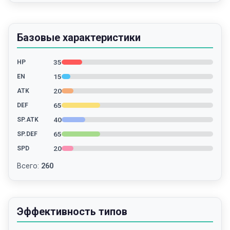
Базовые характеристики
35
HP
15
EN
20
ATK
65
DEF
40
SP.ATK
65
SP.DEF
20
SPD
Всего
:
260
Эффективность типов