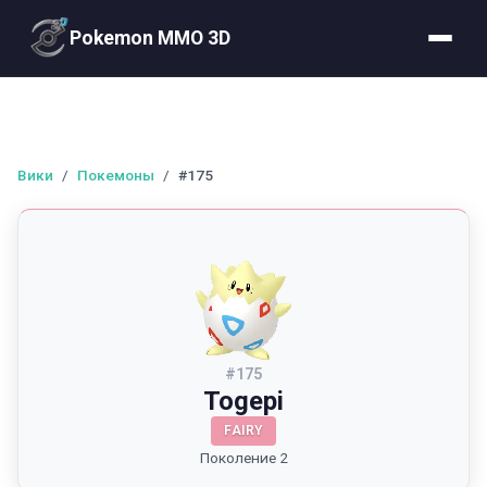
Pokemon MMO 3D
Вики
/
Покемоны
/
#175
#
175
Togepi
FAIRY
Поколение 2