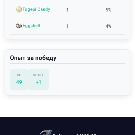
Togepi Candy
1
5
%
Eggshell
1
4
%
Опыт за победу
XP
SP.DEF
49
+
1