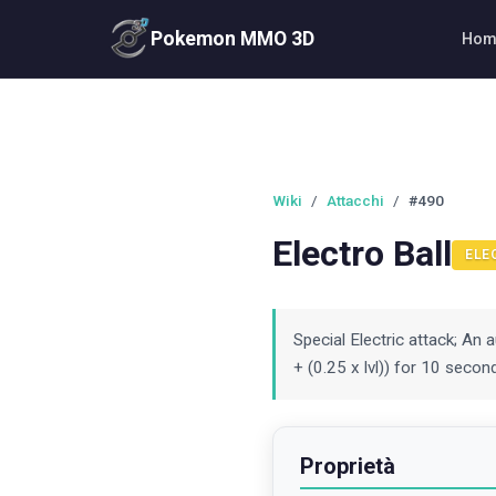
Pokemon MMO 3D
Hom
Wiki
/
Attacchi
/
#490
Electro Ball
ELE
Special Electric attack; An 
+ (0.25 x lvl)) for 10 secon
Proprietà