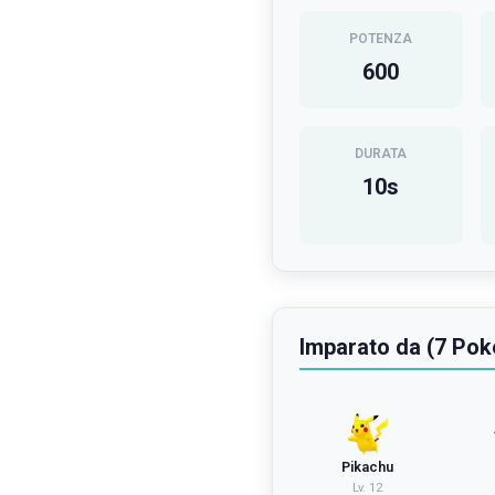
POTENZA
600
DURATA
10
s
Imparato da (7 Po
Pikachu
Lv.
12