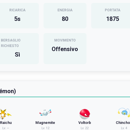
RICARICA
ENERGIA
PORTATA
5
s
80
1875
BERSAGLIO
MOVIMENTO
RICHIESTO
Offensivo
Sì
kémon)
Raichu
Magnemite
Voltorb
Chinch
Lv.
—
Lv.
12
Lv.
22
Lv.
4