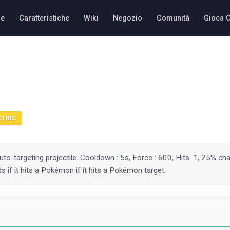
e
Caratteristiche
Wiki
Negozio
Comunità
Gioca 
CTRIC
auto-targeting projectile. Cooldown : 5s, Force : 600, Hits: 1, 25% ch
ds if it hits a Pokémon if it hits a Pokémon target.