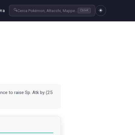
☀️
🔍
Ora
Cerca Pokémon, Attacchi, Mappe...
Ctrl+K
ance to raise Sp. Atk by (25