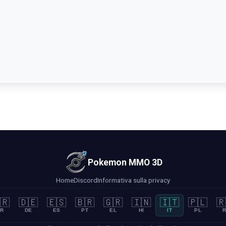
Pokemon MMO 3D
Home
Discord
Informativa sulla privacy
🇷
🇩🇪
🇪🇸
🇧🇷
🇬🇷
🇮🇳
🇮🇹
🇵🇱
🇷
R
DE
ES
PT
EL
HI
IT
PL
R