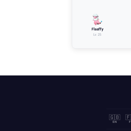
Flaaffy
Lv.
25
🇬🇧
🇫
EN
F