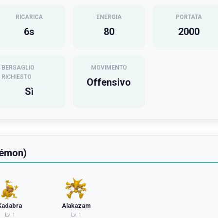
RICARICA
ENERGIA
PORTATA
6
s
80
2000
BERSAGLIO
MOVIMENTO
RICHIESTO
Offensivo
Sì
kémon)
Kadabra
Alakazam
Lv.
1
Lv.
1