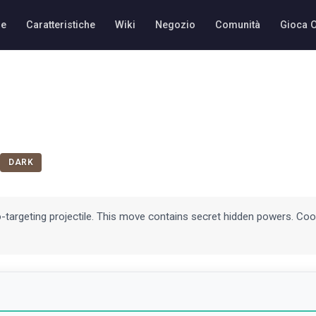
e
Caratteristiche
Wiki
Negozio
Comunità
Gioca 
DARK
o-targeting projectile. This move contains secret hidden powers. Coo