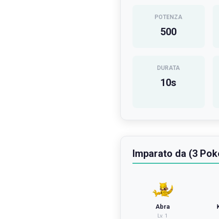
POTENZA
500
DURATA
10
s
Imparato da (3 Po
Abra
Lv.
1