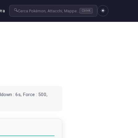
☀️
🔍
Ora
Cerca Pokémon, Attacchi, Mappe...
Ctrl+K
ldown : 6s, Force : 500,