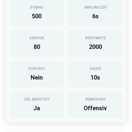
STÄRKE
ABKLINGZEIT
500
6
s
ENERGIE
REICHWEITE
80
2000
KONTAKT
DAUER
Nein
10
s
ZIEL BENÖTIGT
BEWEGUNG
Ja
Offensiv