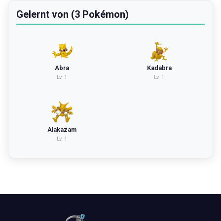
Gelernt von (3 Pokémon)
Abra
Kadabra
Lv.
1
Lv.
1
Alakazam
Lv.
1