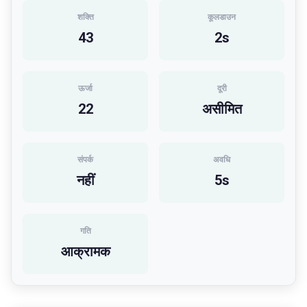
शक्ति
कूलडाउन
43
2
s
ऊर्जा
दूरी
22
असीमित
संपर्क
अवधि
नहीं
5
s
गति
आक्रामक