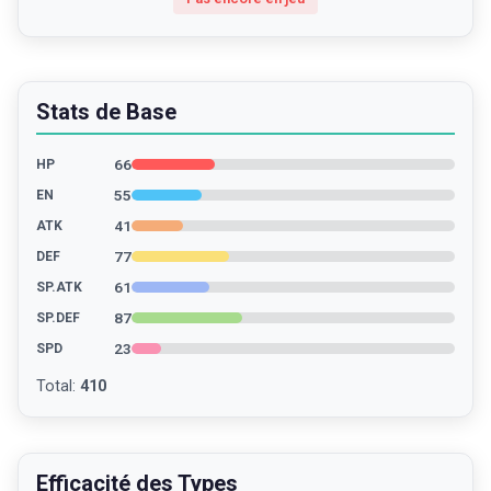
Stats de Base
66
HP
55
EN
41
ATK
77
DEF
61
SP.ATK
87
SP.DEF
23
SPD
Total
:
410
Efficacité des Types