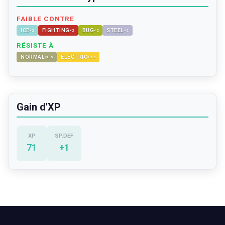
FAIBLE CONTRE
ICE
FIGHTING
BUG
STEEL
×
2
×
2
×
2
×
2
RÉSISTE À
NORMAL
ELECTRIC
×
0.5
×
0.5
Gain d'XP
XP
SP.DEF
71
+
1