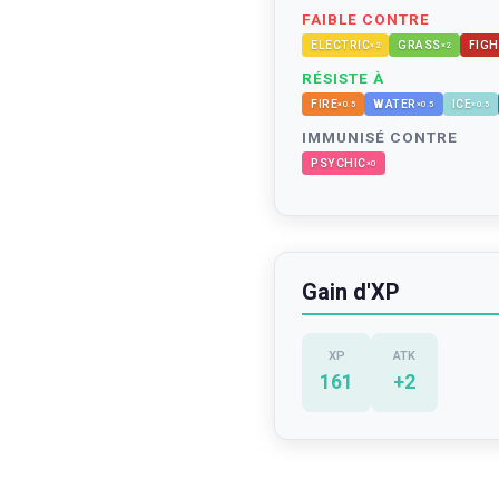
FAIBLE CONTRE
ELECTRIC
GRASS
FIGH
×
2
×
2
RÉSISTE À
FIRE
WATER
ICE
×
0.5
×
0.5
×
0.5
IMMUNISÉ CONTRE
PSYCHIC
×
0
Gain d'XP
XP
ATK
161
+
2