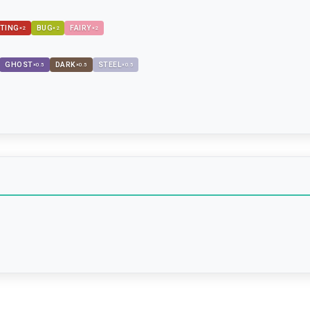
TING
BUG
FAIRY
×
2
×
2
×
2
GHOST
DARK
STEEL
×
0.5
×
0.5
×
0.5