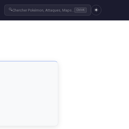
☀️
🔍
r
Chercher Pokémon, Attaques, Maps...
Ctrl+K