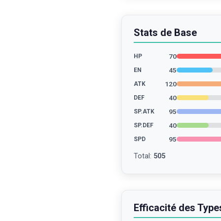
Stats de Base
70
HP
45
EN
120
ATK
40
DEF
95
SP.ATK
40
SP.DEF
95
SPD
Total
:
505
Efficacité des Type