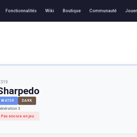
Fonctionnalités
Wiki
Boutique
Communauté
Joue
#
319
Sharpedo
WATER
DARK
énération 3
Pas encore en jeu