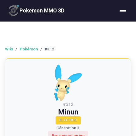
Pokemon MMO 3D
Wiki
/
Pokémon
/
#312
#
312
Minun
ELECTRIC
Génération 3
Pas encore en jeu