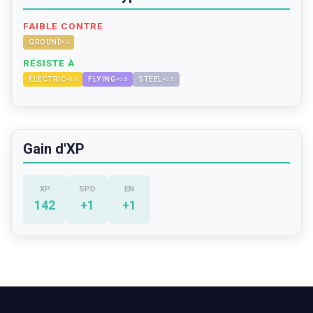
FAIBLE CONTRE
GROUND
×
2
RÉSISTE À
ELECTRIC
FLYING
STEEL
×
0.5
×
0.5
×
0.5
Gain d'XP
XP
SPD
EN
142
+
1
+
1