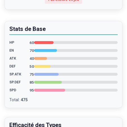
Stats de Base
60
HP
70
EN
40
ATK
50
DEF
75
SP.ATK
85
SP.DEF
95
SPD
Total
:
475
Efficacité des Types