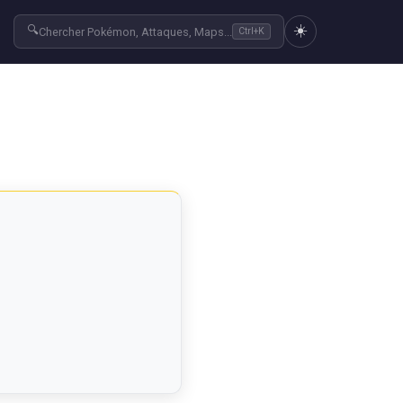
☀️
🔍
r
Chercher Pokémon, Attaques, Maps...
Ctrl+K