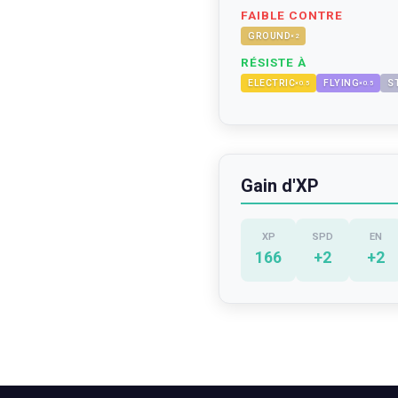
FAIBLE CONTRE
GROUND
×
2
RÉSISTE À
ELECTRIC
FLYING
S
×
0.5
×
0.5
Gain d'XP
XP
SPD
EN
166
+
2
+
2