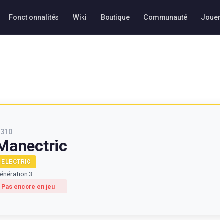
Fonctionnalités
Wiki
Boutique
Communauté
Joue
#
310
Manectric
ELECTRIC
énération 3
Pas encore en jeu