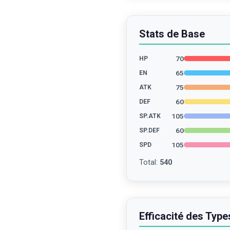
Stats de Base
70
HP
65
EN
75
ATK
60
DEF
105
SP.ATK
60
SP.DEF
105
SPD
Total
:
540
Efficacité des Type