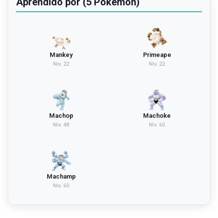
Aprendido por (5 Pokémon)
Mankey
Primeape
Niv.
22
Niv.
22
Machop
Machoke
Niv.
48
Niv.
60
Machamp
Niv.
60