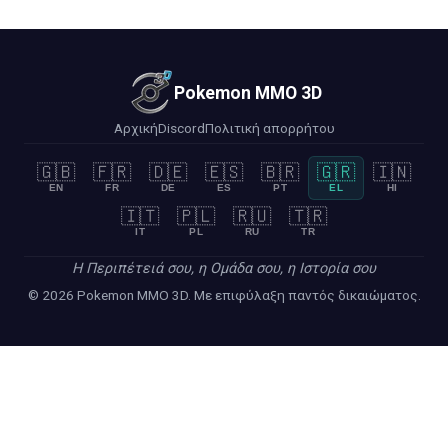
Pokemon MMO 3D
Αρχική
Discord
Πολιτική απορρήτου
🇬🇧
🇫🇷
🇩🇪
🇪🇸
🇧🇷
🇬🇷
🇮🇳
EN
FR
DE
ES
PT
EL
HI
🇮🇹
🇵🇱
🇷🇺
🇹🇷
IT
PL
RU
TR
Η Περιπέτειά σου, η Ομάδα σου, η Ιστορία σου
© 2026 Pokemon MMO 3D. Με επιφύλαξη παντός δικαιώματος.