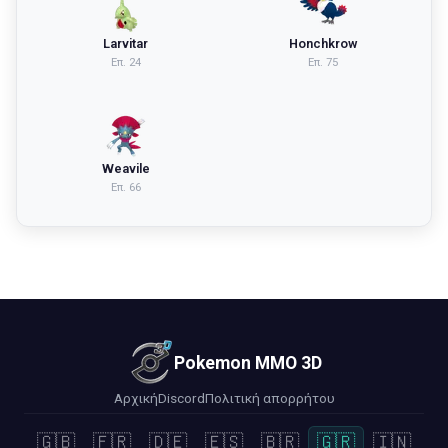
Larvitar
Honchkrow
Επ.
24
Επ.
75
Weavile
Επ.
66
Pokemon MMO 3D
Αρχική
Discord
Πολιτική απορρήτου
🇬🇧
🇫🇷
🇩🇪
🇪🇸
🇧🇷
🇬🇷
🇮🇳