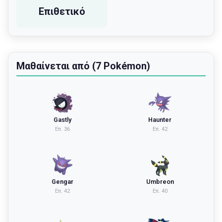
Επιθετικό
Μαθαίνεται από (7 Pokémon)
Gastly
Haunter
Επ.
36
Επ.
42
Gengar
Umbreon
Επ.
42
Επ.
40