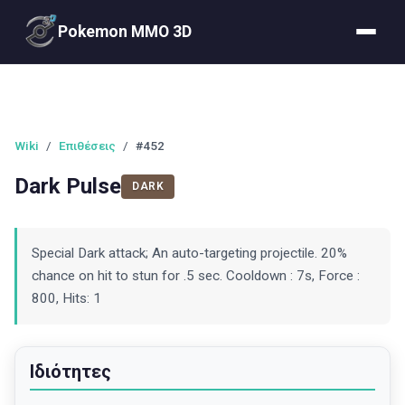
Pokemon MMO 3D
Wiki
/
Επιθέσεις
/
#452
Dark Pulse
DARK
Special Dark attack; An auto-targeting projectile. 20%
chance on hit to stun for .5 sec. Cooldown : 7s, Force :
800, Hits: 1
Ιδιότητες