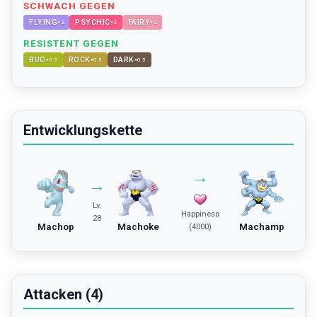
SCHWACH GEGEN
FLYING
PSYCHIC
FAIRY
×
2
×
2
×
2
RESISTENT GEGEN
BUG
ROCK
DARK
×
0.5
×
0.5
×
0.5
Entwicklungskette
→
→
Lv.
Happiness
28
Machop
Machoke
Machamp
(4000)
Attacken (4)