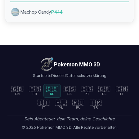
Machop Candy
₽
444
Pokemon MMO 3D
Startseite
Discord
Datenschutzerklärung
🇬🇧
🇫🇷
🇩🇪
🇪🇸
🇧🇷
🇬🇷
🇮🇳
EN
FR
DE
ES
PT
EL
HI
🇮🇹
🇵🇱
🇷🇺
🇹🇷
IT
PL
RU
TR
Dein Abenteuer, dein Team, deine Geschichte
© 2026 Pokemon MMO 3D. Alle Rechte vorbehalten.