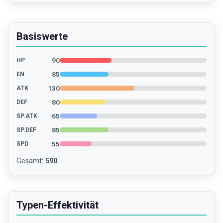
Basiswerte
90
HP
85
EN
130
ATK
80
DEF
65
SP.ATK
85
SP.DEF
55
SPD
Gesamt
:
590
Typen-Effektivität