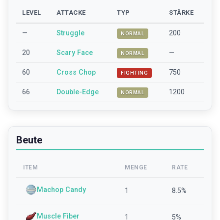
LEVEL
ATTACKE
TYP
STÄRKE
—
Struggle
200
NORMAL
20
Scary Face
—
NORMAL
60
Cross Chop
750
FIGHTING
66
Double-Edge
1200
NORMAL
Beute
ITEM
MENGE
RATE
Machop Candy
1
8.5
%
Muscle Fiber
1
5
%