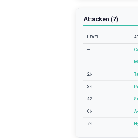
Attacken (7)
LEVEL
A
—
C
—
M
26
T
34
P
42
S
66
Ag
74
H