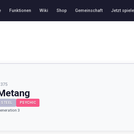
e
Funktionen
Wiki
Shop
Gemeinschaft
Jetzt spiel
#
375
Metang
STEEL
PSYCHIC
eneration 3