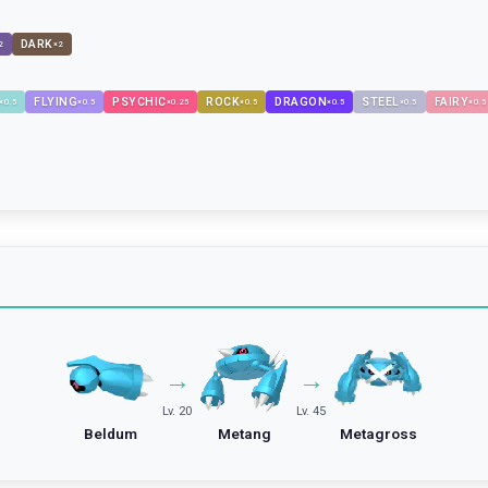
DARK
2
×
2
FLYING
PSYCHIC
ROCK
DRAGON
STEEL
FAIRY
×
0.5
×
0.5
×
0.25
×
0.5
×
0.5
×
0.5
×
0.5
→
→
Lv. 20
Lv. 45
Beldum
Metang
Metagross