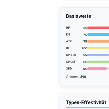
Basiswerte
60
HP
70
EN
75
ATK
100
DEF
55
SP.ATK
80
SP.DEF
50
SPD
Gesamt
:
490
Typen-Effektivität