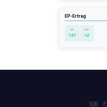
EP-Ertrag
XP
DEF
147
+
2
🇬🇧
🇫