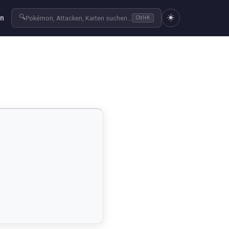
☀️
🔍
en
Pokémon, Attacken, Karten suchen...
Ctrl+K