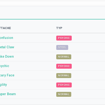
TTACKE
TYP
onfusion
PSYCHIC
etal Claw
STEEL
ake Down
NORMAL
sychic
PSYCHIC
cary Face
NORMAL
ility
PSYCHIC
yper Beam
NORMAL