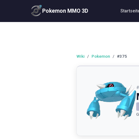
Pokemon MMO 3D
Startseit
Wiki
/
Pokemon
/
#375
G