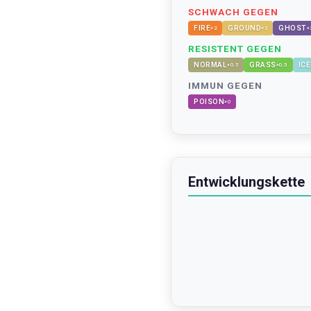
SCHWACH GEGEN
FIRE
GROUND
GHOST
×
2
×
2
×
RESISTENT GEGEN
NORMAL
GRASS
ICE
×
0.5
×
0.5
IMMUN GEGEN
POISON
×
0
Entwicklungskette