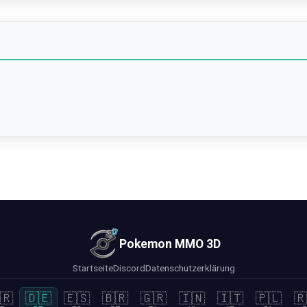
Pokemon MMO 3D
Startseite
Discord
Datenschutzerklärung
🇷
🇩🇪
🇪🇸
🇧🇷
🇬🇷
🇮🇳
🇮🇹
🇵🇱
🇷