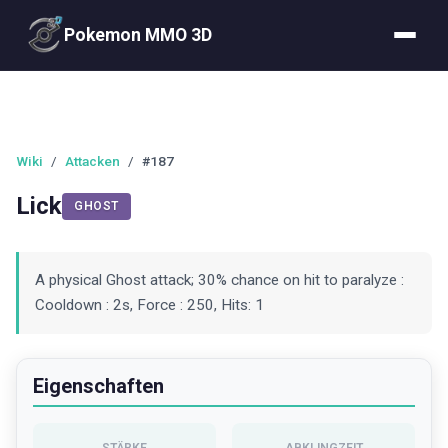
Pokemon MMO 3D
Wiki
/
Attacken
/
#187
Lick
GHOST
A physical Ghost attack; 30% chance on hit to paralyze :
Cooldown : 2s, Force : 250, Hits: 1
Eigenschaften