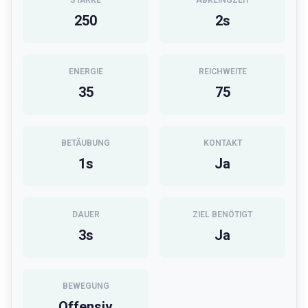
STÄRKE
ABKLINGZEIT
250
2
s
ENERGIE
REICHWEITE
35
75
BETÄUBUNG
KONTAKT
1
s
Ja
DAUER
ZIEL BENÖTIGT
3
s
Ja
BEWEGUNG
Offensiv