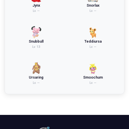
Jynx
Snorlax
Lv.
—
Lv.
—
Snubbull
Teddiursa
Lv.
13
Lv.
—
Ursaring
Smoochum
Lv.
—
Lv.
—