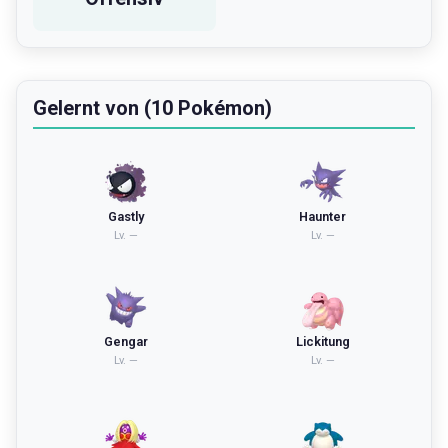
Gelernt von (10 Pokémon)
Gastly
Haunter
Lv.
—
Lv.
—
Gengar
Lickitung
Lv.
—
Lv.
—