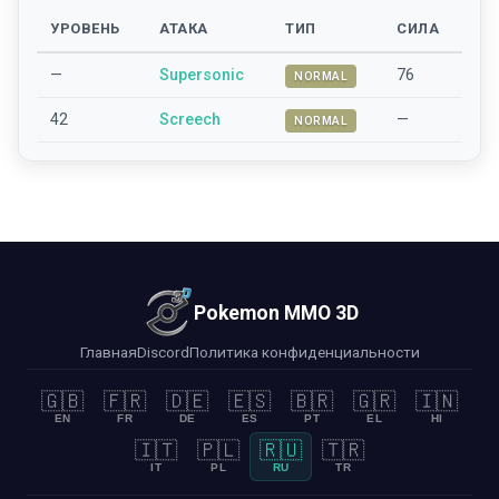
УРОВЕНЬ
АТАКА
ТИП
СИЛА
—
Supersonic
76
NORMAL
42
Screech
—
NORMAL
Pokemon MMO 3D
Главная
Discord
Политика конфиденциальности
🇬🇧
🇫🇷
🇩🇪
🇪🇸
🇧🇷
🇬🇷
🇮🇳
EN
FR
DE
ES
PT
EL
HI
🇮🇹
🇵🇱
🇷🇺
🇹🇷
IT
PL
RU
TR