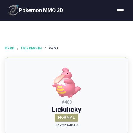
Pokemon MMO 3D
Вики
/
Покемоны
/
#463
#
463
Lickilicky
NORMAL
Поколение 4