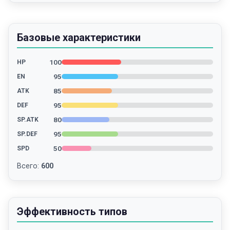
Базовые характеристики
100
HP
95
EN
85
ATK
95
DEF
80
SP.ATK
95
SP.DEF
50
SPD
Всего
:
600
Эффективность типов