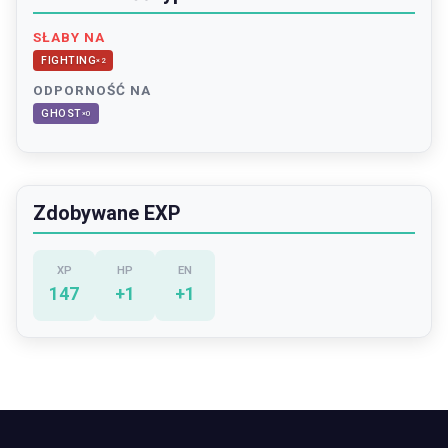
SŁABY NA
FIGHTING
×
2
ODPORNOŚĆ NA
GHOST
×
0
Zdobywane EXP
XP
HP
EN
147
+
1
+
1