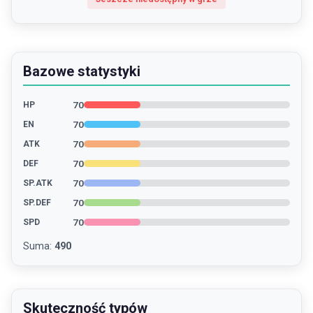
Bazowe statystyki
70
HP
70
EN
70
ATK
70
DEF
70
SP.ATK
70
SP.DEF
70
SPD
Suma
:
490
Skuteczność typów