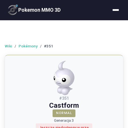
Pokemon MMO 3D
Wiki
/
Pokémony
/
#351
#
351
Castform
NORMAL
Generacja 3
Jeszcze niedostępny w grze