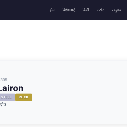
होम
विशेषताएँ
विकी
स्टोर
समुदाय
#
305
Lairon
STEEL
ROCK
ीढ़ी 3