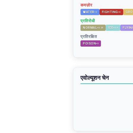
कमज़ोर
WATER
FIGHTING
GRO
×
2
×
4
प्रतिरोधी
NORMAL
ICE
FLYIN
×
0.25
×
0.5
प्रतिरक्षित
POISON
×
0
एवोल्यूशन चेन