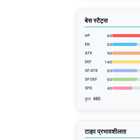
बेस स्टैट्स
60
HP
50
EN
90
ATK
140
DEF
50
SP.ATK
50
SP.DEF
40
SPD
कुल
:
480
टाइप प्रभावशीलता