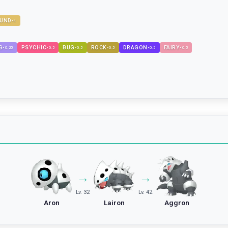
UND
×
4
G
PSYCHIC
BUG
ROCK
DRAGON
FAIRY
×
0.25
×
0.5
×
0.5
×
0.5
×
0.5
×
0.5
→
→
Lv. 32
Lv. 42
Aron
Lairon
Aggron