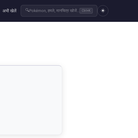
☀️
🔍
अभी खेलें
Pokémon, हमले, मानचित्र खोजें...
Ctrl+K