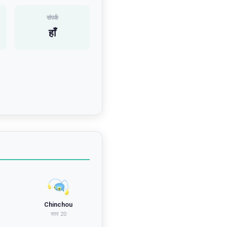
संपर्क
हाँ
b
Chinchou
स्तर
20