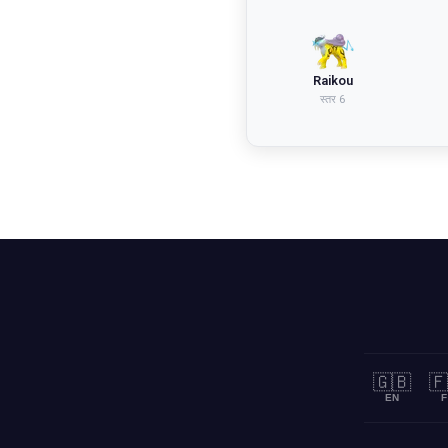
Raikou
स्तर
6
🇬🇧
🇫
EN
F