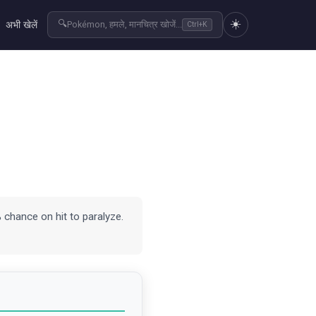
☀️
🔍
अभी खेलें
Pokémon, हमले, मानचित्र खोजें...
Ctrl+K
% chance on hit to paralyze.