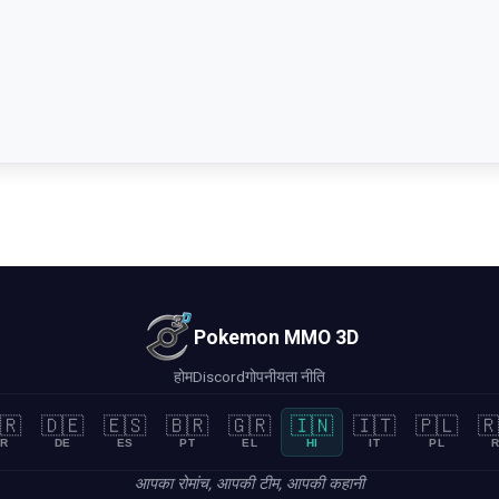
Pokemon MMO 3D
होम
Discord
गोपनीयता नीति
🇷
🇩🇪
🇪🇸
🇧🇷
🇬🇷
🇮🇳
🇮🇹
🇵🇱
🇷
R
DE
ES
PT
EL
HI
IT
PL
R
आपका रोमांच, आपकी टीम, आपकी कहानी