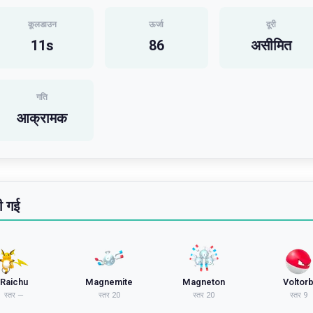
कूलडाउन
ऊर्जा
दूरी
11
s
86
असीमित
गति
आक्रामक
ी गई
Raichu
Magnemite
Magneton
Voltor
स्तर
—
स्तर
20
स्तर
20
स्तर
9