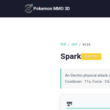
Pokemon MMO 3D
विकी
/
हमले
/
#125
Spark
ELECTRIC
An Electric physical attack;
Cooldown : 11s, Force : 34,
गुण