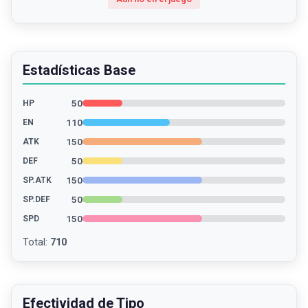
Estadísticas Base
50
HP
110
EN
150
ATK
50
DEF
150
SP.ATK
50
SP.DEF
150
SPD
Total
:
710
Efectividad de Tipo