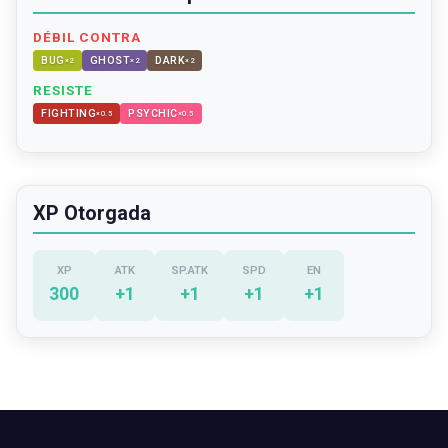
DÉBIL CONTRA
BUG
GHOST
DARK
×
2
×
2
×
2
RESISTE
FIGHTING
PSYCHIC
×
0.5
×
0.5
XP Otorgada
XP
ATK
SP.ATK
SPD
EN
300
+
1
+
1
+
1
+
1