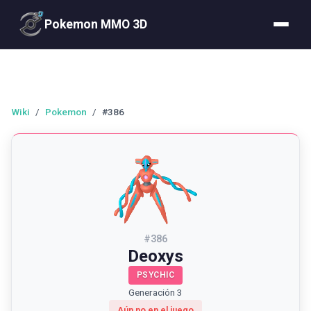
Pokemon MMO 3D
Wiki
/
Pokemon
/
#386
#
386
Deoxys
PSYCHIC
Generación 3
Aún no en el juego