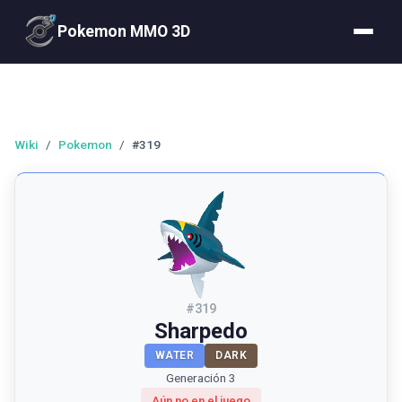
Pokemon MMO 3D
Wiki
/
Pokemon
/
#319
#
319
Sharpedo
WATER
DARK
Generación 3
Aún no en el juego