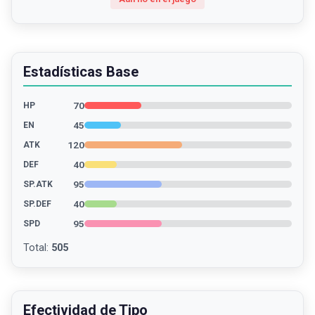
Estadísticas Base
70
HP
45
EN
120
ATK
40
DEF
95
SP.ATK
40
SP.DEF
95
SPD
Total
:
505
Efectividad de Tipo