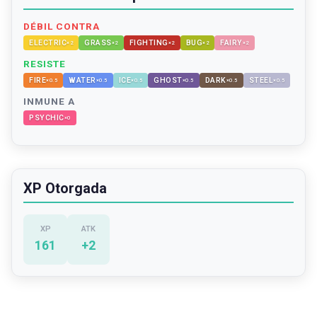
DÉBIL CONTRA
ELECTRIC
GRASS
FIGHTING
BUG
FAIRY
×
2
×
2
×
2
×
2
×
2
RESISTE
FIRE
WATER
ICE
GHOST
DARK
STEEL
×
0.5
×
0.5
×
0.5
×
0.5
×
0.5
×
0.5
INMUNE A
PSYCHIC
×
0
XP Otorgada
XP
ATK
161
+
2