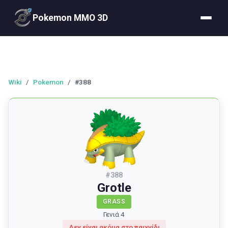
Pokemon MMO 3D
Wiki
/
Pokemon
/
#388
#
388
Grotle
GRASS
Γενιά 4
Δεν είναι ακόμα στο παιχνίδι