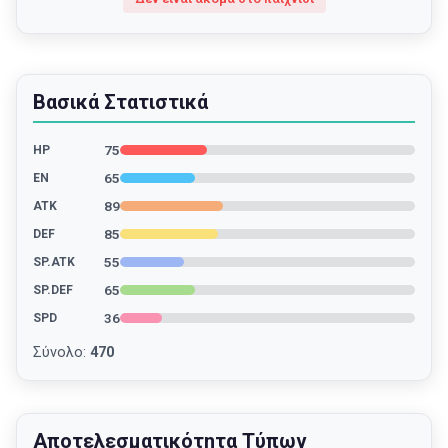
Βασικά Στατιστικά
75
HP
65
EN
89
ATK
85
DEF
55
SP.ATK
65
SP.DEF
36
SPD
Σύνολο
:
470
Αποτελεσματικότητα Τύπων