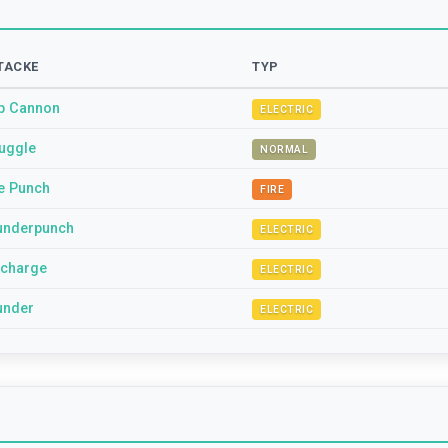
TACKE
TYP
p Cannon
ELECTRIC
ruggle
NORMAL
re Punch
FIRE
underpunch
ELECTRIC
scharge
ELECTRIC
under
ELECTRIC