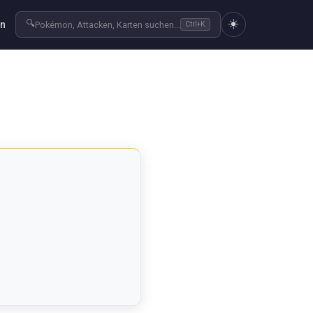
☀️
🔍
en
Pokémon, Attacken, Karten suchen...
Ctrl+K