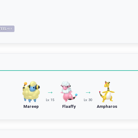
TEEL
×
0.5
→
→
Lv. 15
Lv. 30
Mareep
Flaaffy
Ampharos