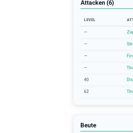
Attacken (6)
LEVEL
AT
—
Za
—
St
—
Fi
—
Th
40
Di
62
Th
Beute