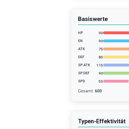
Basiswerte
90
HP
90
EN
75
ATK
85
DEF
115
SP.ATK
90
SP.DEF
55
SPD
Gesamt
:
600
Typen-Effektivität