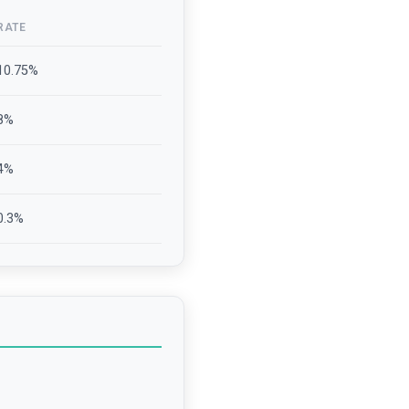
RATE
10.75
%
8
%
4
%
0.3
%