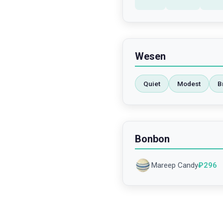
Wesen
Quiet
Modest
B
Bonbon
Mareep Candy
₽
296