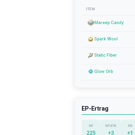
ITEM
Mareep Candy
Spark Wool
Static Fiber
Glow Orb
EP-Ertrag
XP
SP.ATK
EN
225
+
3
+
1