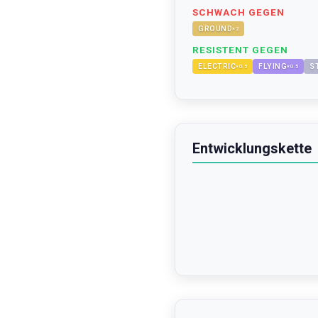
SCHWACH GEGEN
GROUND
×
2
RESISTENT GEGEN
ELECTRIC
FLYING
S
×
0.5
×
0.5
Entwicklungskette