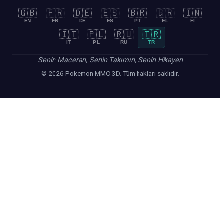
🇬🇧
🇫🇷
🇩🇪
🇪🇸
🇧🇷
🇬🇷
🇮🇳
EN
FR
DE
ES
PT
EL
HI
🇮🇹
🇵🇱
🇷🇺
🇹🇷
IT
PL
RU
TR
Senin Maceran, Senin Takımın, Senin Hikayen
© 2026 Pokemon MMO 3D. Tüm hakları saklıdır.