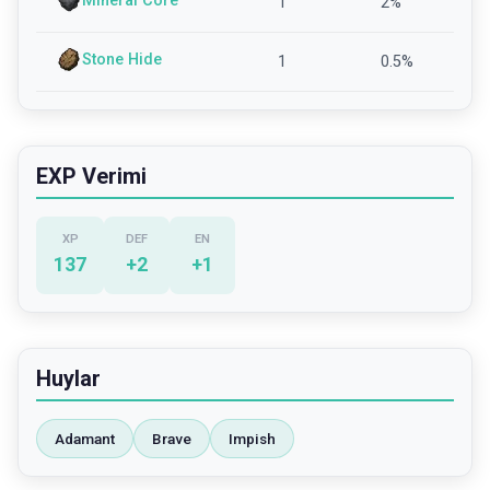
Mineral Core
1
2
%
Stone Hide
1
0.5
%
EXP Verimi
XP
DEF
EN
137
+
2
+
1
Huylar
Adamant
Brave
Impish