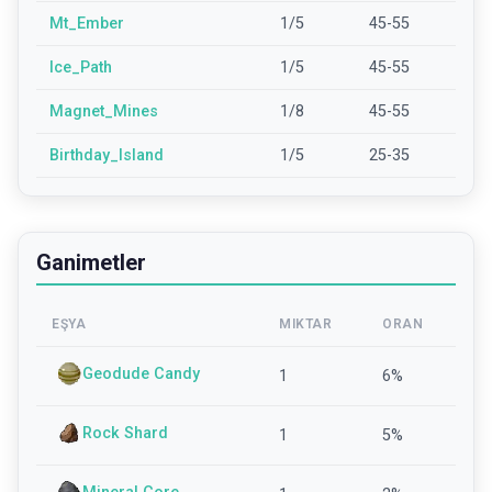
Mt_Ember
1/5
45-55
Ice_Path
1/5
45-55
Magnet_Mines
1/8
45-55
Birthday_Island
1/5
25-35
Ganimetler
EŞYA
MIKTAR
ORAN
Geodude Candy
1
6
%
Rock Shard
1
5
%