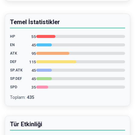
Temel İstatistikler
55
HP
45
EN
95
ATK
115
DEF
45
SP.ATK
45
SP.DEF
35
SPD
Toplam
:
435
Tür Etkinliği