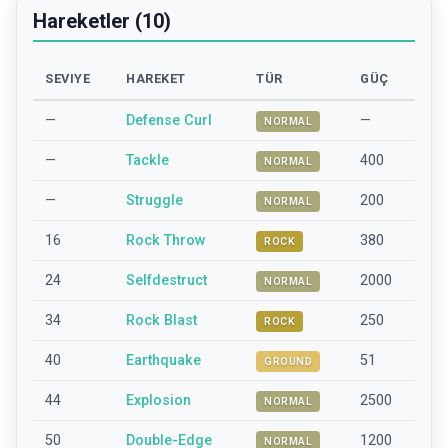
Hareketler (10)
SEVIYE
HAREKET
TÜR
GÜÇ
—
Defense Curl
—
NORMAL
—
Tackle
400
NORMAL
—
Struggle
200
NORMAL
16
Rock Throw
380
ROCK
24
Selfdestruct
2000
NORMAL
34
Rock Blast
250
ROCK
40
Earthquake
51
GROUND
44
Explosion
2500
NORMAL
50
Double-Edge
1200
NORMAL