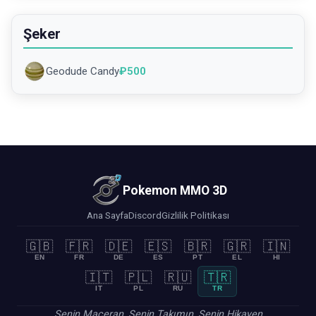
Şeker
Geodude Candy
₽
500
Pokemon MMO 3D
Ana Sayfa
Discord
Gizlilik Politikası
🇬🇧
🇫🇷
🇩🇪
🇪🇸
🇧🇷
🇬🇷
🇮🇳
EN
FR
DE
ES
PT
EL
HI
🇮🇹
🇵🇱
🇷🇺
🇹🇷
IT
PL
RU
TR
Senin Maceran, Senin Takımın, Senin Hikayen