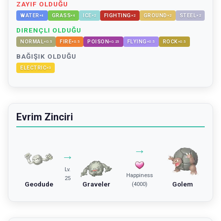
ZAYIF OLDUĞU
WATER
GRASS
ICE
FIGHTING
GROUND
STEEL
×
4
×
4
×
2
×
2
×
2
×
2
DIRENÇLI OLDUĞU
NORMAL
FIRE
POISON
FLYING
ROCK
×
0.5
×
0.5
×
0.25
×
0.5
×
0.5
BAĞIŞIK OLDUĞU
ELECTRIC
×
0
Evrim Zinciri
→
→
Lv.
Happiness
25
Geodude
Graveler
Golem
(4000)