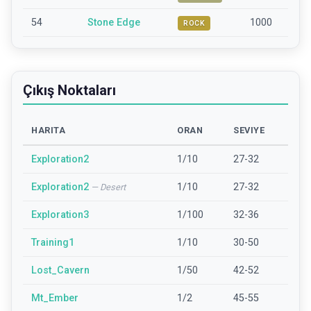
54
Stone Edge
1000
ROCK
Çıkış Noktaları
HARITA
ORAN
SEVIYE
Exploration2
1/10
27-32
Exploration2
1/10
27-32
—
Desert
Exploration3
1/100
32-36
Training1
1/10
30-50
Lost_Cavern
1/50
42-52
Mt_Ember
1/2
45-55