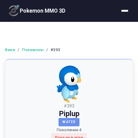
Pokemon MMO 3D
Вики
/
Покемоны
/
#393
#
393
Piplup
WATER
Поколение 4
Пока не в игре