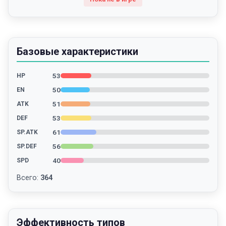
Базовые характеристики
53
HP
50
EN
51
ATK
53
DEF
61
SP.ATK
56
SP.DEF
40
SPD
Всего
:
364
Эффективность типов