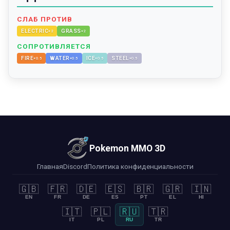
СЛАБ ПРОТИВ
ELECTRIC
GRASS
×
2
×
2
СОПРОТИВЛЯЕТСЯ
FIRE
WATER
ICE
STEEL
×
0.5
×
0.5
×
0.5
×
0.5
Pokemon MMO 3D
Главная
Discord
Политика конфиденциальности
🇬🇧
🇫🇷
🇩🇪
🇪🇸
🇧🇷
🇬🇷
🇮🇳
EN
FR
DE
ES
PT
EL
HI
🇮🇹
🇵🇱
🇷🇺
🇹🇷
IT
PL
RU
TR