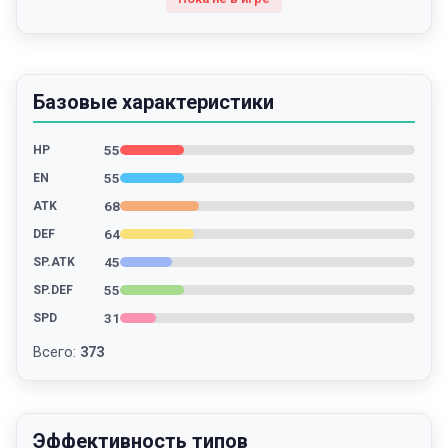
Базовые характеристики
55
HP
55
EN
68
ATK
64
DEF
45
SP.ATK
55
SP.DEF
31
SPD
Всего
:
373
Эффективность типов