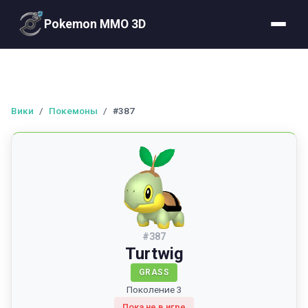
Pokemon MMO 3D
Вики
/
Покемоны
/
#387
#
387
Turtwig
GRASS
Поколение 3
Пока не в игре