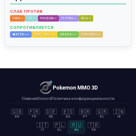
СЛАБ ПРОТИВ
FIRE
ICE
POISON
FLYING
BUG
×
2
×
2
×
2
×
2
×
2
СОПРОТИВЛЯЕТСЯ
WATER
ELECTRIC
GRASS
GROUND
×
0.5
×
0.5
×
0.5
×
0.5
Pokemon MMO 3D
Главная
Discord
Политика конфиденциальности
🇬🇧
🇫🇷
🇩🇪
🇪🇸
🇧🇷
🇬🇷
🇮🇳
EN
FR
DE
ES
PT
EL
HI
🇮🇹
🇵🇱
🇷🇺
🇹🇷
IT
PL
RU
TR