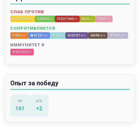
СЛАБ ПРОТИВ
ELECTRIC
GRASS
FIGHTING
BUG
FAIRY
×
2
×
2
×
2
×
2
×
2
СОПРОТИВЛЯЕТСЯ
FIRE
WATER
ICE
GHOST
DARK
STEEL
×
0.5
×
0.5
×
0.5
×
0.5
×
0.5
×
0.5
ИММУНИТЕТ К
PSYCHIC
×
0
Опыт за победу
XP
ATK
161
+
2