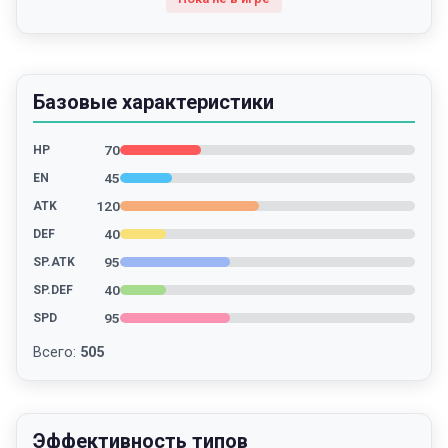
Базовые характеристики
70
HP
45
EN
120
ATK
40
DEF
95
SP.ATK
40
SP.DEF
95
SPD
Всего
:
505
Эффективность типов