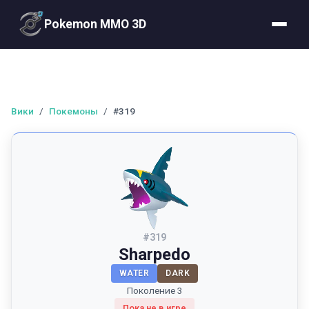
Pokemon MMO 3D
Вики
/
Покемоны
/
#319
#
319
Sharpedo
WATER
DARK
Поколение 3
Пока не в игре