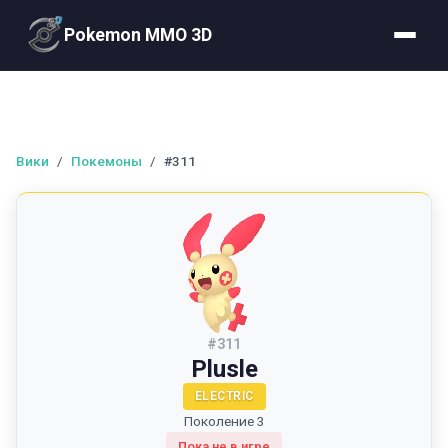
Pokemon MMO 3D
Вики
/
Покемоны
/
#311
#
311
Plusle
ELECTRIC
Поколение 3
Пока не в игре