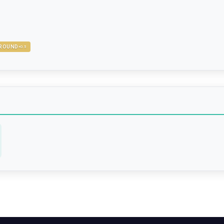
ROUND
×
0.5