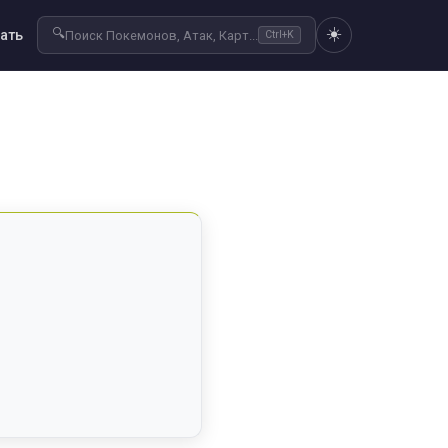
☀️
🔍
ать
Поиск Покемонов, Атак, Карт...
Ctrl+K