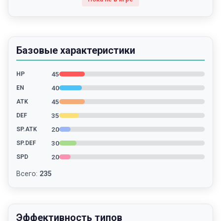
Базовые характеристики
45
HP
40
EN
45
ATK
35
DEF
20
SP.ATK
30
SP.DEF
20
SPD
Всего
:
235
Эффективность типов