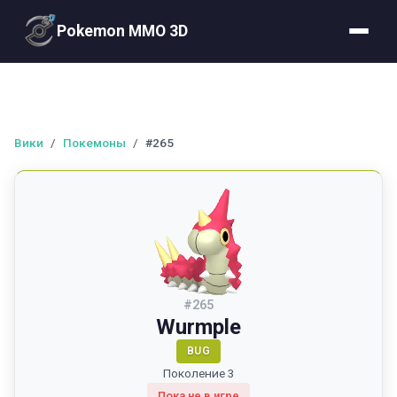
Pokemon MMO 3D
Вики
/
Покемоны
/
#265
#
265
Wurmple
BUG
Поколение 3
Пока не в игре