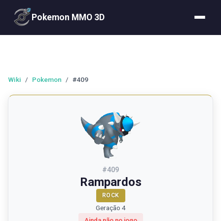
Pokemon MMO 3D
Wiki
/
Pokemon
/
#409
#
409
Rampardos
ROCK
Geração 4
Ainda não no jogo