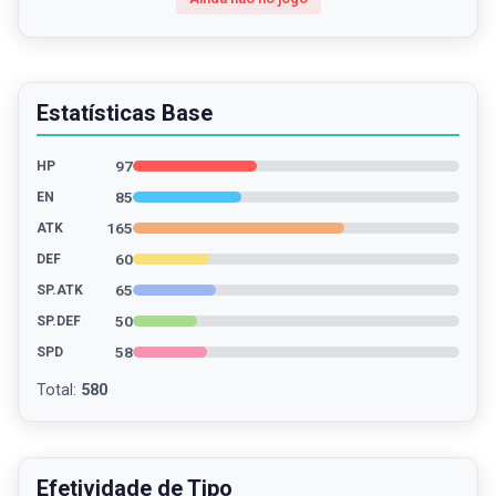
Estatísticas Base
97
HP
85
EN
165
ATK
60
DEF
65
SP.ATK
50
SP.DEF
58
SPD
Total
:
580
Efetividade de Tipo