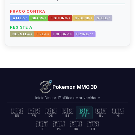
FRACO CONTRA
WATER
GRASS
FIGHTING
GROUND
STEEL
×
2
×
2
×
2
×
2
×
2
RESISTE A
NORMAL
FIRE
POISON
FLYING
×
0.5
×
0.5
×
0.5
×
0.5
Pokemon MMO 3D
Início
Discord
Política de privacidade
🇬🇧
🇫🇷
🇩🇪
🇪🇸
🇧🇷
🇬🇷
🇮🇳
EN
FR
DE
ES
PT
EL
HI
🇮🇹
🇵🇱
🇷🇺
🇹🇷
IT
PL
RU
TR