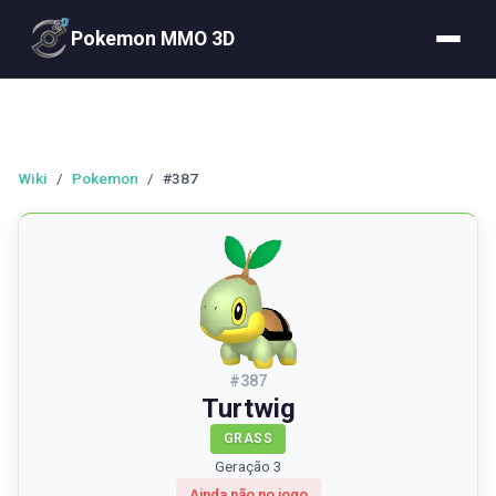
Pokemon MMO 3D
Wiki
/
Pokemon
/
#387
#
387
Turtwig
GRASS
Geração 3
Ainda não no jogo