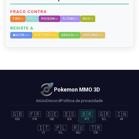
FRACO CONTRA
FIRE
ICE
POISON
FLYING
BUG
×
2
×
2
×
2
×
2
×
2
RESISTE A
WATER
ELECTRIC
GRASS
GROUND
×
0.5
×
0.5
×
0.5
×
0.5
Pokemon MMO 3D
Início
Discord
Política de privacidade
🇬🇧
🇫🇷
🇩🇪
🇪🇸
🇧🇷
🇬🇷
🇮🇳
EN
FR
DE
ES
PT
EL
HI
🇮🇹
🇵🇱
🇷🇺
🇹🇷
IT
PL
RU
TR