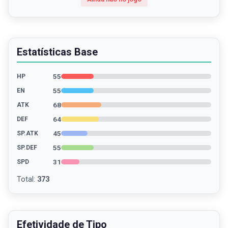
Estatísticas Base
55
HP
55
EN
68
ATK
64
DEF
45
SP.ATK
55
SP.DEF
31
SPD
Total
:
373
Efetividade de Tipo