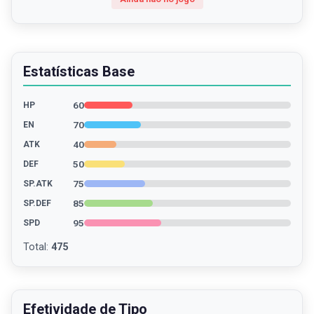
Estatísticas Base
60
HP
70
EN
40
ATK
50
DEF
75
SP.ATK
85
SP.DEF
95
SPD
Total
:
475
Efetividade de Tipo