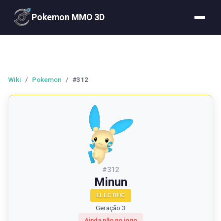
Pokemon MMO 3D
Wiki
/
Pokemon
/
#312
#
312
Minun
ELECTRIC
Geração 3
Ainda não no jogo