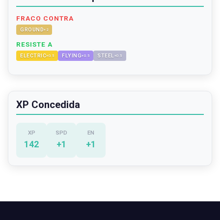
FRACO CONTRA
GROUND
×
2
RESISTE A
ELECTRIC
FLYING
STEEL
×
0.5
×
0.5
×
0.5
XP Concedida
XP
SPD
EN
142
+
1
+
1