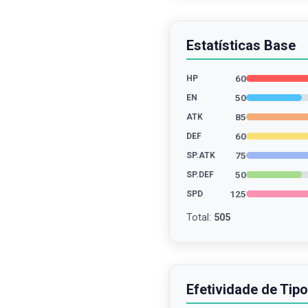
Estatísticas Base
60
HP
50
EN
85
ATK
60
DEF
75
SP.ATK
50
SP.DEF
125
SPD
Total
:
505
Efetividade de Tipo