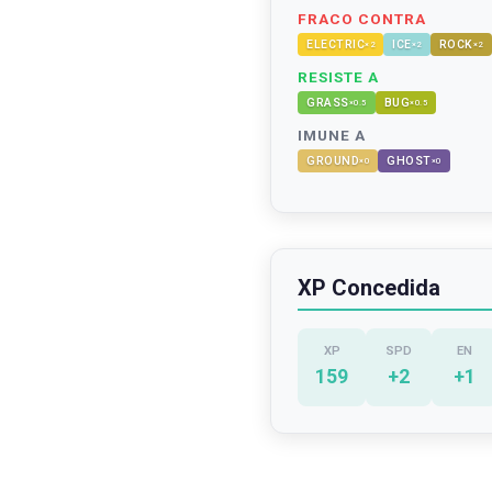
FRACO CONTRA
ELECTRIC
ICE
ROCK
×
2
×
2
×
2
RESISTE A
GRASS
BUG
×
0.5
×
0.5
IMUNE A
GROUND
GHOST
×
0
×
0
XP Concedida
XP
SPD
EN
159
+
2
+
1