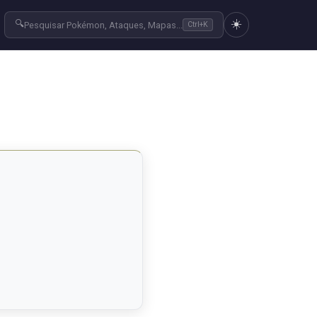
☀️
🔍
Pesquisar Pokémon, Ataques, Mapas...
Ctrl+K