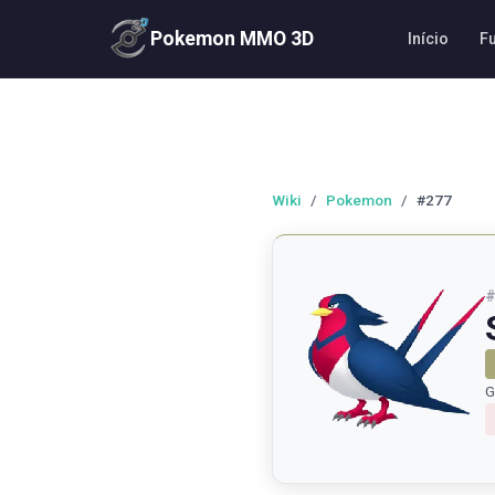
Pokemon MMO 3D
Início
F
Wiki
/
Pokemon
/
#277
G